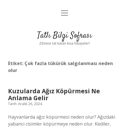
menüyü
Anasayfa
aç
Gizlilik Politikası
Tatlı Bilgi Sofrası
Yasal Uyarı
Zihnine tat katan kısa hikayeler!
Hakkımızda
Etiket:
Çok fazla tükürük salgılanması neden
olur
Kuzularda Ağız Köpürmesi Ne
Anlama Gelir
Tarih: Aralık 26, 2024
Hayvanlarda ağız köpürmesi neden olur? Ağızdaki
yabancı cisimler köpürmeye neden olur. Kediler,