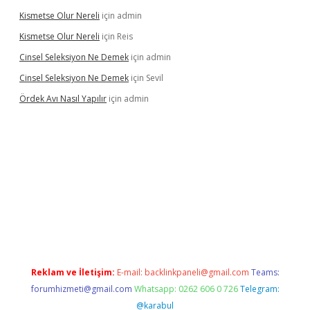
Kismetse Olur Nereli
için
admin
Kismetse Olur Nereli
için
Reis
Cinsel Seleksiyon Ne Demek
için
admin
Cinsel Seleksiyon Ne Demek
için
Sevil
Ördek Avı Nasıl Yapılır
için
admin
iriş
Reklam ve İletişim:
E-mail:
backlinkpaneli@gmail.com
Teams:
forumhizmeti@gmail.com
Whatsapp: 0262 606 0 726
Telegram:
@karabul