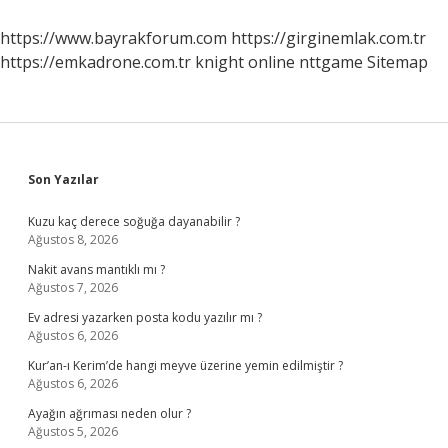
Anlama
Gelir
https://www.bayrakforum.com
https://girginemlak.com.tr
https://emkadrone.com.tr
knight online
nttgame
Sitemap
Sidebar
Son Yazılar
Kuzu kaç derece soğuğa dayanabilir ?
Ağustos 8, 2026
Nakit avans mantıklı mı ?
Ağustos 7, 2026
Ev adresi yazarken posta kodu yazılır mı ?
Ağustos 6, 2026
Kur’an-ı Kerim’de hangi meyve üzerine yemin edilmiştir ?
Ağustos 6, 2026
Ayağın ağrıması neden olur ?
Ağustos 5, 2026