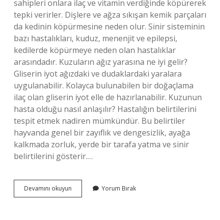
sahipleri onlara ilaç ve vitamin verdiğinde köpürerek
tepki verirler. Dişlere ve ağza sıkışan kemik parçaları
da kedinin köpürmesine neden olur. Sinir sisteminin
bazı hastalıkları, kuduz, menenjit ve epilepsi,
kedilerde köpürmeye neden olan hastalıklar
arasındadır. Kuzuların ağız yarasına ne iyi gelir?
Gliserin iyot ağızdaki ve dudaklardaki yaralara
uygulanabilir. Kolayca bulunabilen bir doğaçlama
ilaç olan gliserin iyot elle de hazırlanabilir. Kuzunun
hasta olduğu nasıl anlaşılır? Hastalığın belirtilerini
tespit etmek nadiren mümkündür. Bu belirtiler
hayvanda genel bir zayıflık ve dengesizlik, ayağa
kalkmada zorluk, yerde bir tarafa yatma ve sinir
belirtilerini gösterir.…
Kuzularda
Devamını okuyun
Yorum Bırak
Ağız
Köpürmesi
Ne