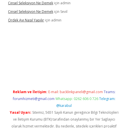
Cinsel Seleksiyon Ne Demek
için
admin
Cinsel Seleksiyon Ne Demek
için
Sevil
Ördek Avı Nasıl Yapılır
için
admin
iriş
Reklam ve İletişim:
E-mail:
backlinkpaneli@gmail.com
Teams:
forumhizmeti@gmail.com
Whatsapp: 0262 606 0 726
Telegram:
@karabul
Yasal Uyarı:
Sitemiz, 5651 Sayılı Kanun gereğince Bilgi Teknolojileri
ve İletişim Kurumu (BTK) tarafından onaylanmış bir Yer Sağlayıcı
olarak hizmet vermektedir. Bu nedenle, sitedeki içerikleri proaktif