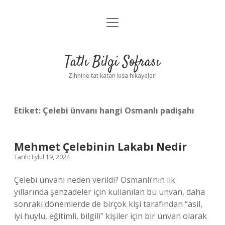
menüyü
Anasayfa
aç
Gizlilik Politikası
Tatlı Bilgi Sofrası
Yasal Uyarı
Zihnine tat katan kısa hikayeler!
Hakkımızda
Etiket:
Çelebi ünvanı hangi Osmanlı padişahı
Mehmet Çelebinin Lakabı Nedir
Tarih: Eylül 19, 2024
Çelebi ünvanı neden verildi? Osmanlı’nın ilk
yıllarında şehzadeler için kullanılan bu unvan, daha
sonraki dönemlerde de birçok kişi tarafından “asil,
iyi huylu, eğitimli, bilgili” kişiler için bir ünvan olarak