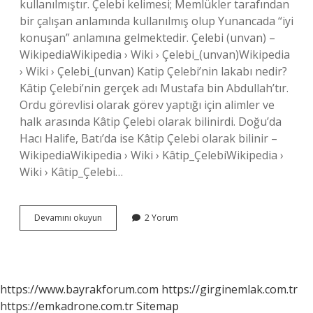
kullanılmıştır. Çelebi kelimesi; Memlükler tarafından
bir çalışan anlamında kullanılmış olup Yunancada “iyi
konuşan” anlamına gelmektedir. Çelebi (unvan) –
WikipediaWikipedia › Wiki › Çelebi_(unvan)Wikipedia
› Wiki › Çelebi_(unvan) Katip Çelebi’nin lakabı nedir?
Kâtip Çelebi’nin gerçek adı Mustafa bin Abdullah’tır.
Ordu görevlisi olarak görev yaptığı için alimler ve
halk arasında Kâtip Çelebi olarak bilinirdi. Doğu’da
Hacı Halife, Batı’da ise Kâtip Çelebi olarak bilinir –
WikipediaWikipedia › Wiki › Kâtip_ÇelebiWikipedia ›
Wiki › Kâtip_Çelebi…
Mehmet
Devamını okuyun
2 Yorum
Çelebinin
Lakabı
Nedir
https://www.bayrakforum.com
https://girginemlak.com.tr
https://emkadrone.com.tr
Sitemap