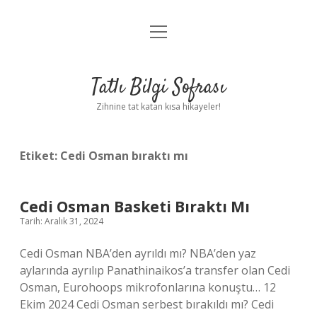
menüyü
Anasayfa
aç
Gizlilik Politikası
Tatlı Bilgi Sofrası
Yasal Uyarı
Zihnine tat katan kısa hikayeler!
Hakkımızda
Etiket:
Cedi Osman bıraktı mı
Cedi Osman Basketi Bıraktı Mı
Tarih: Aralık 31, 2024
Cedi Osman NBA’den ayrıldı mı? NBA’den yaz
aylarında ayrılıp Panathinaikos’a transfer olan Cedi
Osman, Eurohoops mikrofonlarına konuştu… 12
Ekim 2024 Cedi Osman serbest bırakıldı mı? Cedi