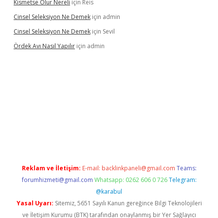
Kismetse Olur Nereli
için
Reis
Cinsel Seleksiyon Ne Demek
için
admin
Cinsel Seleksiyon Ne Demek
için
Sevil
Ördek Avı Nasıl Yapılır
için
admin
iriş
Reklam ve İletişim:
E-mail:
backlinkpaneli@gmail.com
Teams:
forumhizmeti@gmail.com
Whatsapp: 0262 606 0 726
Telegram:
@karabul
Yasal Uyarı:
Sitemiz, 5651 Sayılı Kanun gereğince Bilgi Teknolojileri
ve İletişim Kurumu (BTK) tarafından onaylanmış bir Yer Sağlayıcı