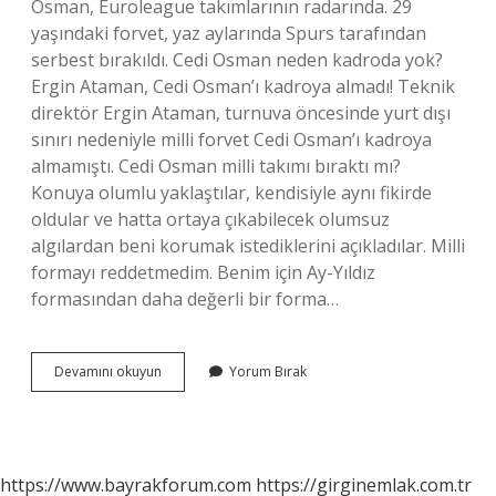
Osman, Euroleague takımlarının radarında. 29
yaşındaki forvet, yaz aylarında Spurs tarafından
serbest bırakıldı. Cedi Osman neden kadroda yok?
Ergin Ataman, Cedi Osman’ı kadroya almadı! Teknik
direktör Ergin Ataman, turnuva öncesinde yurt dışı
sınırı nedeniyle milli forvet Cedi Osman’ı kadroya
almamıştı. Cedi Osman milli takımı bıraktı mı?
Konuya olumlu yaklaştılar, kendisiyle aynı fikirde
oldular ve hatta ortaya çıkabilecek olumsuz
algılardan beni korumak istediklerini açıkladılar. Milli
formayı reddetmedim. Benim için Ay-Yıldız
formasından daha değerli bir forma…
Cedi
Devamını okuyun
Yorum Bırak
Osman
Basketi
Bıraktı
Mı
https://www.bayrakforum.com
https://girginemlak.com.tr