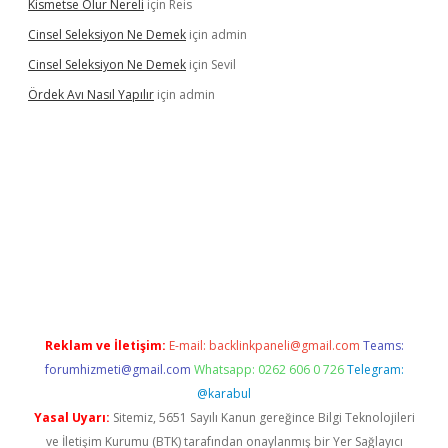
Kismetse Olur Nereli
için
Reis
Cinsel Seleksiyon Ne Demek
için
admin
Cinsel Seleksiyon Ne Demek
için
Sevil
Ördek Avı Nasıl Yapılır
için
admin
iriş
Reklam ve İletişim:
E-mail:
backlinkpaneli@gmail.com
Teams:
forumhizmeti@gmail.com
Whatsapp: 0262 606 0 726
Telegram:
@karabul
Yasal Uyarı:
Sitemiz, 5651 Sayılı Kanun gereğince Bilgi Teknolojileri
ve İletişim Kurumu (BTK) tarafından onaylanmış bir Yer Sağlayıcı