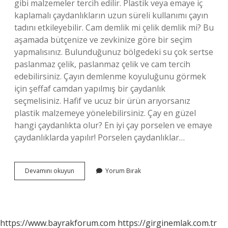
gibi malzemeler tercih edilir. Plastik veya emaye iç
kaplamalı çaydanlıkların uzun süreli kullanımı çayın
tadını etkileyebilir. Cam demlik mi çelik demlik mi? Bu
aşamada bütçenize ve zevkinize göre bir seçim
yapmalısınız. Bulunduğunuz bölgedeki su çok sertse
paslanmaz çelik, paslanmaz çelik ve cam tercih
edebilirsiniz. Çayın demlenme koyuluğunu görmek
için şeffaf camdan yapılmış bir çaydanlık
seçmelisiniz. Hafif ve ucuz bir ürün arıyorsanız
plastik malzemeye yönelebilirsiniz. Çay en güzel
hangi çaydanlıkta olur? En iyi çay porselen ve emaye
çaydanlıklarda yapılır! Porselen çaydanlıklar…
Çelik
Devamını okuyun
Yorum Bırak
Çaydanlık
Mı
Cam
Çaydanlık
Mı
https://www.bayrakforum.com
https://girginemlak.com.tr