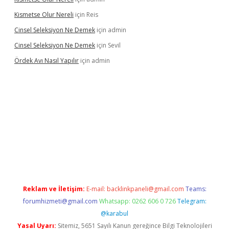
Kismetse Olur Nereli
için
Reis
Cinsel Seleksiyon Ne Demek
için
admin
Cinsel Seleksiyon Ne Demek
için
Sevil
Ördek Avı Nasıl Yapılır
için
admin
iriş
Reklam ve İletişim:
E-mail:
backlinkpaneli@gmail.com
Teams:
forumhizmeti@gmail.com
Whatsapp: 0262 606 0 726
Telegram:
@karabul
Yasal Uyarı:
Sitemiz, 5651 Sayılı Kanun gereğince Bilgi Teknolojileri