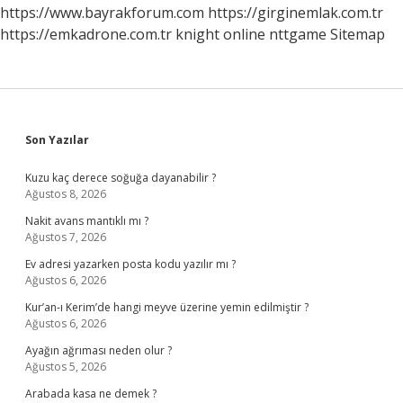
Sürülür
https://www.bayrakforum.com
https://girginemlak.com.tr
Mü
https://emkadrone.com.tr
knight online
nttgame
Sitemap
Sidebar
Son Yazılar
Kuzu kaç derece soğuğa dayanabilir ?
Ağustos 8, 2026
Nakit avans mantıklı mı ?
Ağustos 7, 2026
Ev adresi yazarken posta kodu yazılır mı ?
Ağustos 6, 2026
Kur’an-ı Kerim’de hangi meyve üzerine yemin edilmiştir ?
Ağustos 6, 2026
Ayağın ağrıması neden olur ?
Ağustos 5, 2026
Arabada kasa ne demek ?