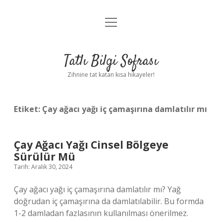
menüyü
Anasayfa
aç
Gizlilik Politikası
Tatlı Bilgi Sofrası
Yasal Uyarı
Zihnine tat katan kısa hikayeler!
Hakkımızda
Etiket:
Çay ağacı yağı iç çamaşırına damlatılır mı
Çay Ağacı Yağı Cinsel Bölgeye
Sürülür Mü
Tarih: Aralık 30, 2024
Çay ağacı yağı iç çamaşırına damlatılır mı? Yağ
doğrudan iç çamaşırına da damlatılabilir. Bu formda
1-2 damladan fazlasının kullanılması önerilmez.