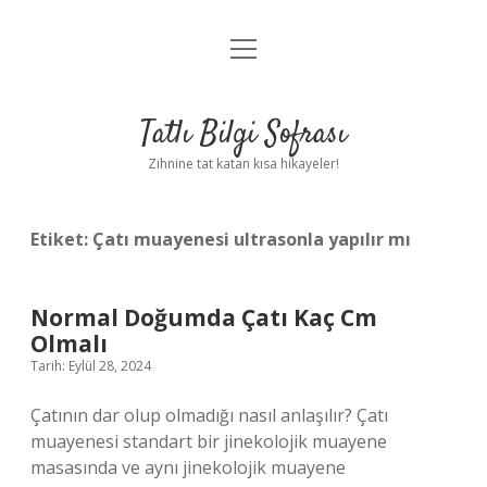
menüyü
Anasayfa
aç
Gizlilik Politikası
Tatlı Bilgi Sofrası
Yasal Uyarı
Zihnine tat katan kısa hikayeler!
Hakkımızda
Etiket:
Çatı muayenesi ultrasonla yapılır mı
Normal Doğumda Çatı Kaç Cm
Olmalı
Tarih: Eylül 28, 2024
Çatının dar olup olmadığı nasıl anlaşılır? Çatı
muayenesi standart bir jinekolojik muayene
masasında ve aynı jinekolojik muayene