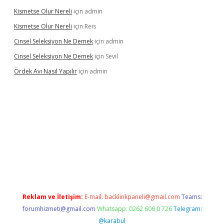
Kismetse Olur Nereli
için
admin
Kismetse Olur Nereli
için
Reis
Cinsel Seleksiyon Ne Demek
için
admin
Cinsel Seleksiyon Ne Demek
için
Sevil
Ördek Avı Nasıl Yapılır
için
admin
giriş
Reklam ve İletişim:
E-mail:
backlinkpaneli@gmail.com
Teams:
forumhizmeti@gmail.com
Whatsapp: 0262 606 0 726
Telegram:
@karabul