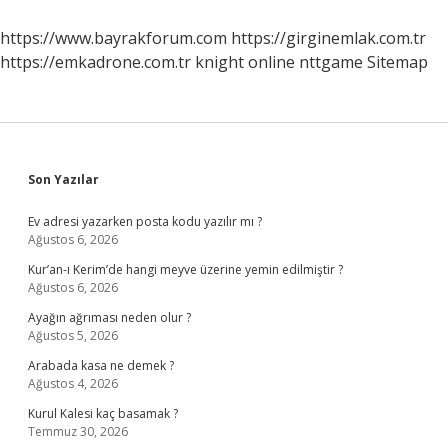
Cm
Olmalı
https://www.bayrakforum.com
https://girginemlak.com.tr
https://emkadrone.com.tr
knight online
nttgame
Sitemap
Sidebar
Son Yazılar
Ev adresi yazarken posta kodu yazılır mı ?
Ağustos 6, 2026
Kur’an-ı Kerim’de hangi meyve üzerine yemin edilmiştir ?
Ağustos 6, 2026
Ayağın ağrıması neden olur ?
Ağustos 5, 2026
Arabada kasa ne demek ?
Ağustos 4, 2026
Kurul Kalesi kaç basamak ?
Temmuz 30, 2026