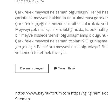
Tarih: Aralık 28, 2024
Çarkıfelek meyvesi ne zaman olgunlaşır? Her yıl ha
çarkıfelek meyvesi hakkında unutulmaması gereken 
Çarkıfelek çiçeği ülkemizde süs bitkisi olarak da yetiş
Meyveyi çok nazikçe sıkın. Sıktığınızda, kabuk hafifç
bir meyve hissederseniz, olgunlaşmamış olduğunu d
Çarkıfelek meyvesi ne zaman toplanır? Olgunlaşma 
gerçekleşir. Passiflora meyvesi nasıl olgunlaşır? 
ve hemen tüketmek tavsiye…
Çarkıfelek
Devamını okuyun
Yorum Bırak
Meyvesi
Kaç
Günde
Olgunlaşır
https://www.bayrakforum.com
https://girginemlak.
Sitemap