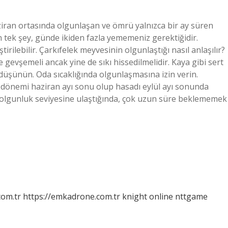
ziran ortasında olgunlaşan ve ömrü yalnızca bir ay süren
tek şey, günde ikiden fazla yememeniz gerektiğidir.
tirilebilir. Çarkıfelek meyvesinin olgunlaştığı nasıl anlaşılır?
e gevşemeli ancak yine de sıkı hissedilmelidir. Kaya gibi sert
üşünün. Oda sıcaklığında olgunlaşmasına izin verin.
dönemi haziran ayı sonu olup hasadı eylül ayı sonunda
Bu olgunluk seviyesine ulaştığında, çok uzun süre beklememek
com.tr
https://emkadrone.com.tr
knight online
nttgame