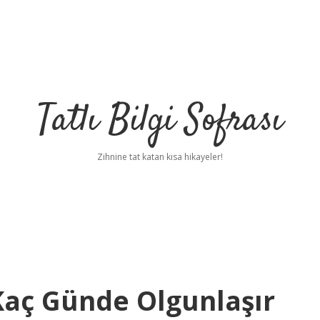
Tatlı Bilgi Sofrası
Zihnine tat katan kısa hikayeler!
Kaç Günde Olgunlaşır