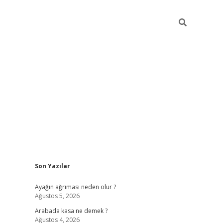
Sidebar
Son Yazılar
ilbet giriş
Ayağın ağrıması neden olur ?
Ağustos 5, 2026
Arabada kasa ne demek ?
Ağustos 4, 2026