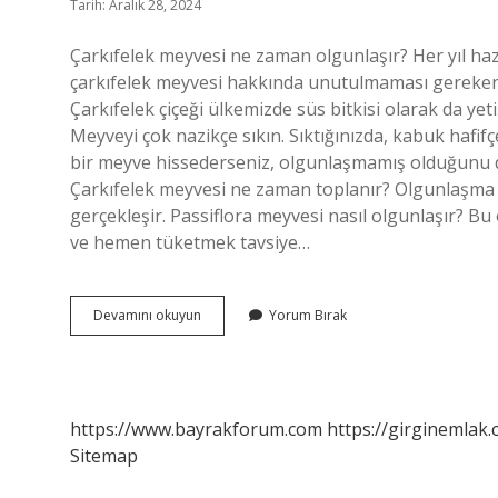
Tarih: Aralık 28, 2024
Çarkıfelek meyvesi ne zaman olgunlaşır? Her yıl ha
çarkıfelek meyvesi hakkında unutulmaması gereken 
Çarkıfelek çiçeği ülkemizde süs bitkisi olarak da yetiş
Meyveyi çok nazikçe sıkın. Sıktığınızda, kabuk hafifç
bir meyve hissederseniz, olgunlaşmamış olduğunu d
Çarkıfelek meyvesi ne zaman toplanır? Olgunlaşma 
gerçekleşir. Passiflora meyvesi nasıl olgunlaşır? 
ve hemen tüketmek tavsiye…
Çarkıfelek
Devamını okuyun
Yorum Bırak
Meyvesi
Kaç
Günde
Olgunlaşır
https://www.bayrakforum.com
https://girginemlak.
Sitemap