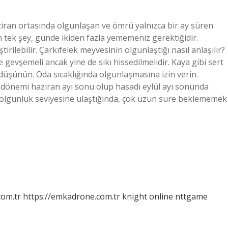
ziran ortasında olgunlaşan ve ömrü yalnızca bir ay süren
tek şey, günde ikiden fazla yememeniz gerektiğidir.
tirilebilir. Çarkıfelek meyvesinin olgunlaştığı nasıl anlaşılır?
e gevşemeli ancak yine de sıkı hissedilmelidir. Kaya gibi sert
üşünün. Oda sıcaklığında olgunlaşmasına izin verin.
dönemi haziran ayı sonu olup hasadı eylül ayı sonunda
Bu olgunluk seviyesine ulaştığında, çok uzun süre beklememek
com.tr
https://emkadrone.com.tr
knight online
nttgame