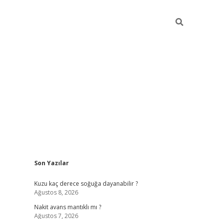
Sidebar
Son Yazılar
ilbet giri
Kuzu kaç derece soğuğa dayanabilir ?
Ağustos 8, 2026
Nakit avans mantıklı mı ?
Ağustos 7, 2026