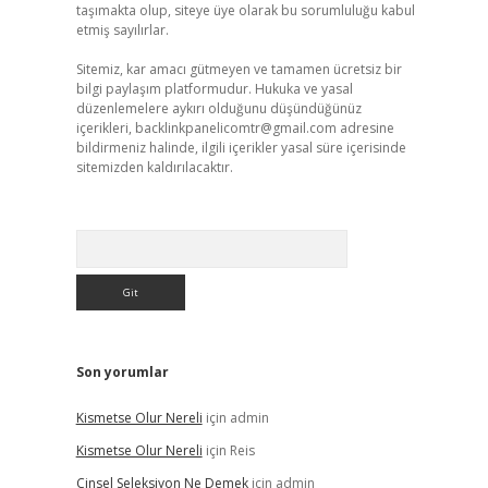
taşımakta olup, siteye üye olarak bu sorumluluğu kabul
etmiş sayılırlar.
Sitemiz, kar amacı gütmeyen ve tamamen ücretsiz bir
bilgi paylaşım platformudur. Hukuka ve yasal
düzenlemelere aykırı olduğunu düşündüğünüz
içerikleri,
backlinkpanelicomtr@gmail.com
adresine
bildirmeniz halinde, ilgili içerikler yasal süre içerisinde
sitemizden kaldırılacaktır.
Arama
Son yorumlar
Kismetse Olur Nereli
için
admin
Kismetse Olur Nereli
için
Reis
Cinsel Seleksiyon Ne Demek
için
admin