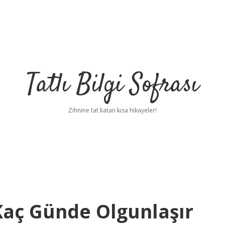
Tatlı Bilgi Sofrası
Zihnine tat katan kısa hikayeler!
Kaç Günde Olgunlaşır