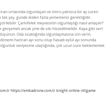
ziran ortasında olgunlaşan ve ömrü yalnızca bir ay süren
tek şey, günde ikiden fazla yememeniz gerektiğidir.
tirilebilir. Çarkıfelek meyvesinin olgunlaştığı nasıl anlaşılır?
e gevşemeli ancak yine de sıkı hissedilmelidir. Kaya gibi sert
üşünün. Oda sıcaklığında olgunlaşmasına izin verin.
dönemi haziran ayı sonu olup hasadı eylül ayı sonunda
Bu olgunluk seviyesine ulaştığında, çok uzun süre beklememek
com.tr
https://emkadrone.com.tr
knight online
nttgame