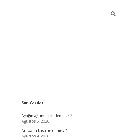
Sidebar
Son Yazılar
ilbet giriş
Ayağın ağrıması neden olur ?
Ağustos 5, 2026
Arabada kasa ne demek ?
Ağustos 4, 2026