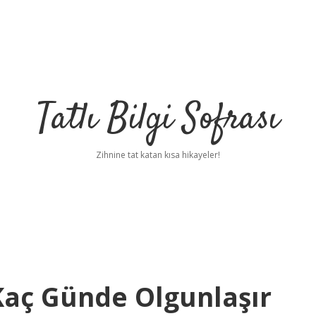
Tatlı Bilgi Sofrası
Zihnine tat katan kısa hikayeler!
Kaç Günde Olgunlaşır