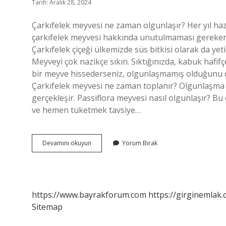
Tarih: Aralık 28, 2024
Çarkıfelek meyvesi ne zaman olgunlaşır? Her yıl ha
çarkıfelek meyvesi hakkında unutulmaması gereken 
Çarkıfelek çiçeği ülkemizde süs bitkisi olarak da yetiş
Meyveyi çok nazikçe sıkın. Sıktığınızda, kabuk hafifç
bir meyve hissederseniz, olgunlaşmamış olduğunu d
Çarkıfelek meyvesi ne zaman toplanır? Olgunlaşma 
gerçekleşir. Passiflora meyvesi nasıl olgunlaşır? 
ve hemen tüketmek tavsiye…
Çarkıfelek
Devamını okuyun
Yorum Bırak
Meyvesi
Kaç
Günde
Olgunlaşır
https://www.bayrakforum.com
https://girginemlak.
Sitemap