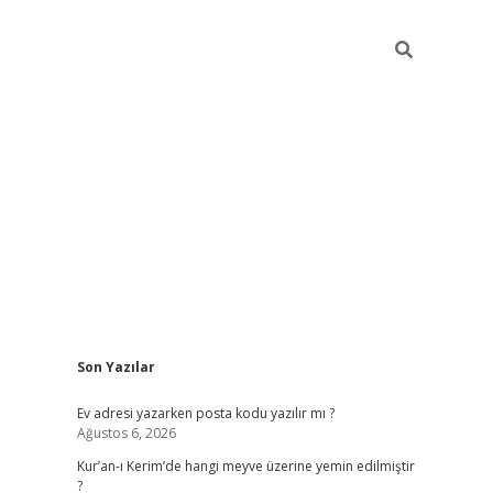
Sidebar
Son Yazılar
ilbet giriş
Ev adresi yazarken posta kodu yazılır mı ?
Ağustos 6, 2026
Kur’an-ı Kerim’de hangi meyve üzerine yemin edilmiştir
?