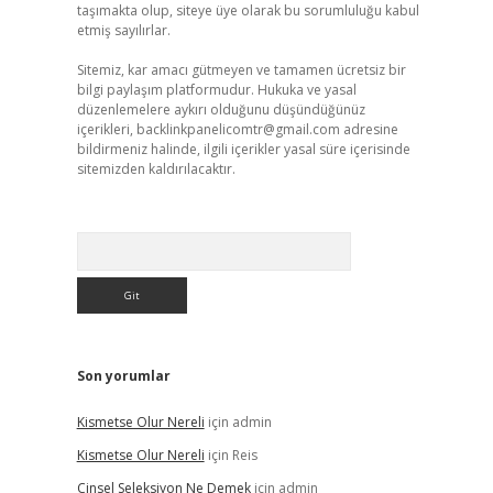
taşımakta olup, siteye üye olarak bu sorumluluğu kabul
etmiş sayılırlar.
Sitemiz, kar amacı gütmeyen ve tamamen ücretsiz bir
bilgi paylaşım platformudur. Hukuka ve yasal
düzenlemelere aykırı olduğunu düşündüğünüz
içerikleri,
backlinkpanelicomtr@gmail.com
adresine
bildirmeniz halinde, ilgili içerikler yasal süre içerisinde
sitemizden kaldırılacaktır.
Arama
Son yorumlar
Kismetse Olur Nereli
için
admin
Kismetse Olur Nereli
için
Reis
Cinsel Seleksiyon Ne Demek
için
admin