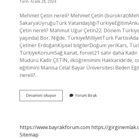
Tarih: Aralık 28, 2024
Mehmet Çetin nereli? Mehmet Çetin (bürokrat)Meh
SakaryaUyruğuTürk VatandaşlığıTürkiyeEğitimAnkara 
Çetin nereli? Mahmut Uğur Çetin22. Dönem Türkiye 
yaşında) Bor, Niğde, TürkiyeMilliyetTürk PartisiAda
Çetiner ErdoğanKişisel bilgilerDoğum yeriKars, Tür
TürkiyeKonumSağ kanat, forvet21 satır daha Kadir Çe
Müdürü Kadir ÇETİN, ilköğrenimini Hakkaride’de, or
eğitimini Manisa Celal Bayar Üniversitesi Beden Eğ
nereli?…
Hüseyin
Devamını okuyun
Yorum Bırak
Çetin
Nereli
https://www.bayrakforum.com
https://girginemlak.
Sitemap