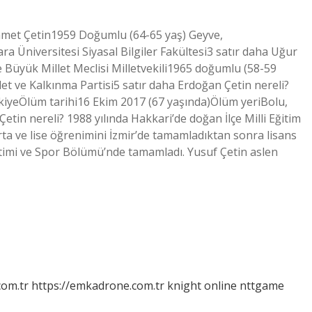
met Çetin1959 Doğumlu (64-65 yaş) Geyve,
Üniversitesi Siyasal Bilgiler Fakültesi3 satır daha Uğur
Büyük Millet Meclisi Milletvekili1965 doğumlu (58-59
let ve Kalkınma Partisi5 satır daha Erdoğan Çetin nereli?
kiyeÖlüm tarihi16 Ekim 2017 (67 yaşında)Ölüm yeriBolu,
tin nereli? 1988 yılında Hakkari’de doğan İlçe Milli Eğitim
ta ve lise öğrenimini İzmir’de tamamladıktan sonra lisans
itimi ve Spor Bölümü’nde tamamladı. Yusuf Çetin aslen
com.tr
https://emkadrone.com.tr
knight online
nttgame