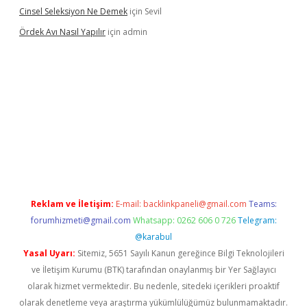
Cinsel Seleksiyon Ne Demek
için
Sevil
Ördek Avı Nasıl Yapılır
için
admin
iriş
Reklam ve İletişim:
E-mail:
backlinkpaneli@gmail.com
Teams:
forumhizmeti@gmail.com
Whatsapp: 0262 606 0 726
Telegram:
@karabul
Yasal Uyarı:
Sitemiz, 5651 Sayılı Kanun gereğince Bilgi Teknolojileri
ve İletişim Kurumu (BTK) tarafından onaylanmış bir Yer Sağlayıcı
olarak hizmet vermektedir. Bu nedenle, sitedeki içerikleri proaktif
olarak denetleme veya araştırma yükümlülüğümüz bulunmamaktadır.