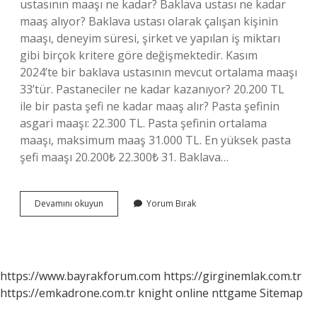
ustasının maaşı ne kadar? Baklava ustası ne kadar
maaş alıyor? Baklava ustası olarak çalışan kişinin
maaşı, deneyim süresi, şirket ve yapılan iş miktarı
gibi birçok kritere göre değişmektedir. Kasım
2024’te bir baklava ustasının mevcut ortalama maaşı
33’tür. Pastaneciler ne kadar kazanıyor? 20.200 TL
ile bir pasta şefi ne kadar maaş alır? Pasta şefinin
asgari maaşı: 22.300 TL. Pasta şefinin ortalama
maaşı, maksimum maaş 31.000 TL. En yüksek pasta
şefi maaşı 20.200₺ 22.300₺ 31. Baklava…
Baklavacılar
Devamını okuyun
Yorum Bırak
Ne
Kadar
Kazanıyor
https://www.bayrakforum.com
https://girginemlak.com.tr
https://emkadrone.com.tr
knight online
nttgame
Sitemap