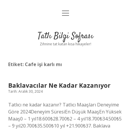
menüyü
Anasayfa
aç
Gizlilik Politikası
Tatlı Bilgi Sofrası
Yasal Uyarı
Zihnine tat katan kısa hikayeler!
Hakkımızda
Etiket:
Cafe işi karlı mı
Baklavacılar Ne Kadar Kazanıyor
Tarih: Aralık 30, 2024
Tatlıcı ne kadar kazanır? Tatlıcı Maaşları Deneyime
Göre 2024Deneyim SüresiEn Düşük MaaşEn Yüksek
Maaş0 – 1 yıl18.600₺28.700₺2 – 4 yıl18.700₺34.500₺5
– 9 yıl20.700₺35.500₺10 yıl +21.900₺37. Baklava