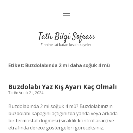
menüyü
Anasayfa
aç
Gizlilik Politikası
Tatlı Bilgi Sofrası
Yasal Uyarı
Zihnine tat katan kısa hikayeler!
Hakkımızda
Etiket:
Buzdolabında 2 mi daha soğuk 4 mü
Buzdolabı Yaz Kış Ayarı Kaç Olmalı
Tarih: Aralık 21, 2024
Buzdolabında 2 mi soğuk 4 mü? Buzdolabınızın
buzdolabı kapağını açtığınızda yanda veya arkada
bir termostat düğmesi (sıcaklık kontrol aracı) ve
etrafında derece göstergeleri göreceksiniz.