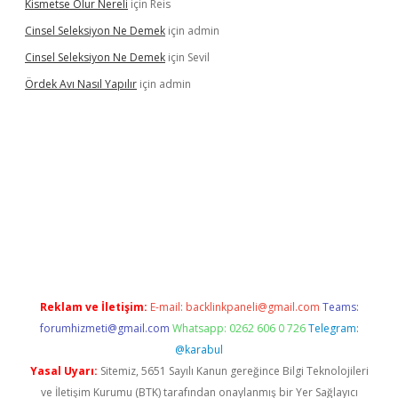
Kismetse Olur Nereli
için
Reis
Cinsel Seleksiyon Ne Demek
için
admin
Cinsel Seleksiyon Ne Demek
için
Sevil
Ördek Avı Nasıl Yapılır
için
admin
iriş
Reklam ve İletişim:
E-mail:
backlinkpaneli@gmail.com
Teams:
forumhizmeti@gmail.com
Whatsapp: 0262 606 0 726
Telegram:
@karabul
Yasal Uyarı:
Sitemiz, 5651 Sayılı Kanun gereğince Bilgi Teknolojileri
ve İletişim Kurumu (BTK) tarafından onaylanmış bir Yer Sağlayıcı