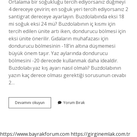
Ortalama bir soğukluğu tercih ediyorsanız düğmeyi
4 dereceye çevirin; en soğuk yeri tercih ediyorsanız 2
santigrat dereceye ayarlayın. Buzdolabında eksi 18
mi soğuk eksi 24 mü? Buzdolabının iç kısmı için
tercih edilen ünite artı iken, dondurucu bölmesi için
eksi ünite önerilir. Gıdaların muhafazası için
dondurucu bölmesinin -18’in altına düşmemesi
büyük önem taşır. Yaz aylarında dondurucu
bölmesini -20 derecede kullanmak daha idealdir.
Buzdolabı yaz kış ayarı nasıl olmalı? Buzdolabının
yazın kaç derece olması gerektiği sorusunun cevabı
2…
Buzdolabı
Devamını okuyun
Yorum Bırak
Yaz
Kış
Ayarı
Kaç
Olmalı
https://www.bayrakforum.com
https://girginemlak.com.tr