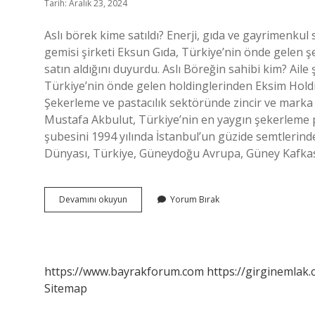
Tarih: Aralık 23, 2024
Aslı börek kime satıldı? Enerji, gıda ve gayrimenkul
gemisi şirketi Eksun Gıda, Türkiye’nin önde gelen ş
satın aldığını duyurdu. Aslı Böreğin sahibi kim? Aile
Türkiye’nin önde gelen holdinglerinden Eksim Holdin
Şekerleme ve pastacılık sektöründe zincir ve marka 
Mustafa Akbulut, Türkiye’nin en yaygın şekerleme p
şubesini 1994 yılında İstanbul’un güzide semtlerind
Dünyası, Türkiye, Güneydoğu Avrupa, Güney Kafk
Aslı
Devamını okuyun
Yorum Bırak
Börek
Ne
Oldu
https://www.bayrakforum.com
https://girginemlak.
Sitemap