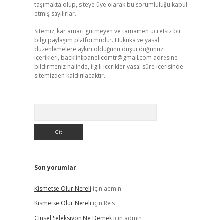
taşımakta olup, siteye üye olarak bu sorumluluğu kabul
etmiş sayılırlar.
Sitemiz, kar amacı gütmeyen ve tamamen ücretsiz bir
bilgi paylaşım platformudur. Hukuka ve yasal
düzenlemelere aykırı olduğunu düşündüğünüz
içerikleri,
backlinkpanelicomtr@gmail.com
adresine
bildirmeniz halinde, ilgili içerikler yasal süre içerisinde
sitemizden kaldırılacaktır.
Arama
Son yorumlar
Kismetse Olur Nereli
için
admin
Kismetse Olur Nereli
için
Reis
Cinsel Seleksiyon Ne Demek
için
admin