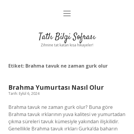
menüyü
Anasayfa
aç
Gizlilik Politikası
Tatlı Bilgi Sofrası
Yasal Uyarı
Zihnine tat katan kısa hikayeler!
Hakkımızda
Etiket:
Brahma tavuk ne zaman gurk olur
Brahma Yumurtası Nasıl Olur
Tarih: Eylül 6, 2024
Brahma tavuk ne zaman gurk olur? Buna göre
Brahma tavuk ırklarının yuva kalitesi ve yumurtadan
çıkma süreleri tavuk kümesiyle yakından ilişkilidir.
Genellikle Brahma tavuk ırkları Gurka’da baharın