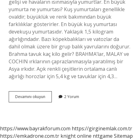
gelişi ve havaların ısınmasıyla yumurtlar. En büyük
yumurta ne yumurtası? Kuş yumurtaları genellikle
ovaldir; büyüklük ve renk bakımından büyük
farklılıklar gösterirler. En büyük kuş yumurtası
devekuşu yumurtasıdır. Yaklaşık 1,5 kilogram
ağırlığındadır. Bazı köpekbalıkları ve vatozlar da
dahil olmak üzere bir grup balık yavrularını doğurur.
Brahma tavuk kaç kilo gelir? BRAHMA’lar, MALAY ve
COCHIN ırklarının çaprazlanmasıyla yaratılmış bir
Asya ırkıdır. Açık renkli çeşitlerin ortalama canlı
ağırlığı horozlar için 5,4 kg ve tavuklar için 4,3…
Brahma
Devamını okuyun
2 Yorum
Yumurtası
Nasıl
Olur
https://www.bayrakforum.com
https://girginemlak.com.tr
https://emkadrone.com.tr
knight online
nttgame
Sitemap