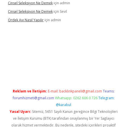
Cinsel Seleksiyon Ne Demek
için
admin
Cinsel Seleksiyon Ne Demek
için
Sevil
Ördek Avı Nasıl Yapılır
için
admin
iriş
Reklam ve İletişim:
E-mail:
backlinkpaneli@gmail.com
Teams:
forumhizmeti@gmail.com
Whatsapp: 0262 606 0 726
Telegram:
@karabul
Yasal Uyarı:
Sitemiz, 5651 Sayılı Kanun gereğince Bilgi Teknolojileri
ve İletişim Kurumu (BTK) tarafından onaylanmış bir Yer Sağlayıcı
olarak hizmet vermektedir. Bu nedenle, sitedeki içerikleri proaktif