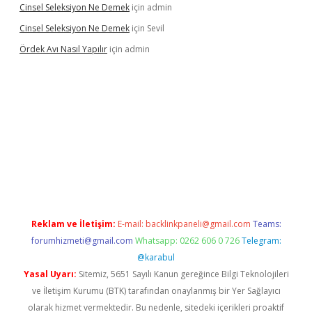
Cinsel Seleksiyon Ne Demek
için
admin
Cinsel Seleksiyon Ne Demek
için
Sevil
Ördek Avı Nasıl Yapılır
için
admin
iriş
Reklam ve İletişim:
E-mail:
backlinkpaneli@gmail.com
Teams:
forumhizmeti@gmail.com
Whatsapp: 0262 606 0 726
Telegram:
@karabul
Yasal Uyarı:
Sitemiz, 5651 Sayılı Kanun gereğince Bilgi Teknolojileri
ve İletişim Kurumu (BTK) tarafından onaylanmış bir Yer Sağlayıcı
olarak hizmet vermektedir. Bu nedenle, sitedeki içerikleri proaktif