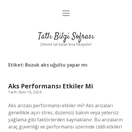
menüyü
Anasayfa
aç
Gizlilik Politikası
Tatlı Bilgi Sofrası
Yasal Uyarı
Zihnine tat katan kısa hikayeler!
Hakkımızda
Etiket:
Bozuk aks uğultu yapar mı
Aks Performansı Etkiler Mi
Tarih: Ekim 16, 2024
Aks arızası performansı etkiler mi? Aks arızaları
genellikle aşırı stres, düzensiz bakım veya yetersiz
yağlama gibi faktörlerden kaynaklanır. Bu arızaların
araç güvenliği ve performansı üzerinde ciddi etkileri