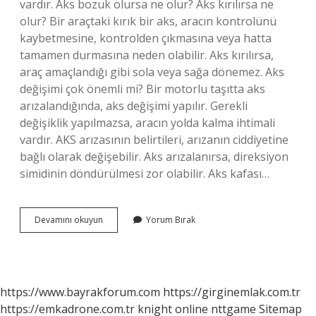
vardır. Aks bozuk olursa ne olur? Aks kırılırsa ne
olur? Bir araçtaki kırık bir aks, aracın kontrolünü
kaybetmesine, kontrolden çıkmasına veya hatta
tamamen durmasına neden olabilir. Aks kırılırsa,
araç amaçlandığı gibi sola veya sağa dönemez. Aks
değişimi çok önemli mi? Bir motorlu taşıtta aks
arızalandığında, aks değişimi yapılır. Gerekli
değişiklik yapılmazsa, aracın yolda kalma ihtimali
vardır. AKS arızasının belirtileri, arızanın ciddiyetine
bağlı olarak değişebilir. Aks arızalanırsa, direksiyon
simidinin döndürülmesi zor olabilir. Aks kafası…
Aks
Devamını okuyun
Yorum Bırak
Performansı
Etkiler
Mi
https://www.bayrakforum.com
https://girginemlak.com.tr
https://emkadrone.com.tr
knight online
nttgame
Sitemap