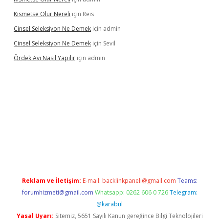
Kismetse Olur Nereli
için
Reis
Cinsel Seleksiyon Ne Demek
için
admin
Cinsel Seleksiyon Ne Demek
için
Sevil
Ördek Avı Nasıl Yapılır
için
admin
iriş
Reklam ve İletişim:
E-mail:
backlinkpaneli@gmail.com
Teams:
forumhizmeti@gmail.com
Whatsapp: 0262 606 0 726
Telegram:
@karabul
Yasal Uyarı:
Sitemiz, 5651 Sayılı Kanun gereğince Bilgi Teknolojileri