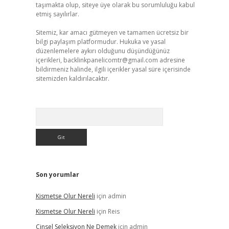
taşımakta olup, siteye üye olarak bu sorumluluğu kabul
etmiş sayılırlar.
Sitemiz, kar amacı gütmeyen ve tamamen ücretsiz bir
bilgi paylaşım platformudur. Hukuka ve yasal
düzenlemelere aykırı olduğunu düşündüğünüz
içerikleri,
backlinkpanelicomtr@gmail.com
adresine
bildirmeniz halinde, ilgili içerikler yasal süre içerisinde
sitemizden kaldırılacaktır.
Arama
Son yorumlar
Kismetse Olur Nereli
için
admin
Kismetse Olur Nereli
için
Reis
Cinsel Seleksiyon Ne Demek
için
admin