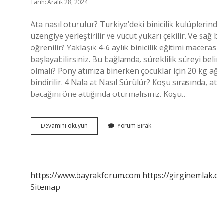
Tarih: Aralık 28, 2024
Ata nasıl oturulur? Türkiye’deki binicilik kulüplerinde 
üzengiye yerleştirilir ve vücut yukarı çekilir. Ve s
öğrenilir? Yaklaşık 4-6 aylık binicilik eğitimi macera
başlayabilirsiniz. Bu bağlamda, süreklilik süreyi bel
olmalı? Pony atımıza binerken çocuklar için 20 kg ağı
bindirilir. 4 Nala at Nasıl Sürülür? Koşu sırasında, a
bacağını öne attığında oturmalısınız. Koşu…
At
Devamını okuyun
Yorum Bırak
Koşarken
Nasıl
Oturulur
https://www.bayrakforum.com
https://girginemlak.
Sitemap