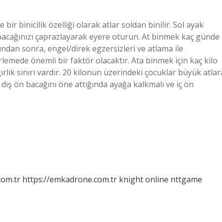
bir binicilik özelliği olarak atlar soldan binilir. Sol ayak
ağ bacağınızı çaprazlayarak eyere oturun. At binmek kaç günde
sından sonra, engel/direk egzersizleri ve atlama ile
irlemede önemli bir faktör olacaktır. Ata binmek için kaç kilo
rlık sınırı vardır. 20 kilonun üzerindeki çocuklar büyük atlar
t dış ön bacağını öne attığında ayağa kalkmalı ve iç ön
com.tr
https://emkadrone.com.tr
knight online
nttgame