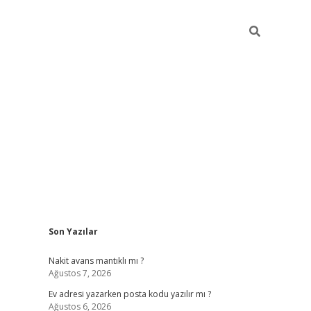
Sidebar
Son Yazılar
ilbet giriş
Nakit avans mantıklı mı ?
Ağustos 7, 2026
Ev adresi yazarken posta kodu yazılır mı ?
Ağustos 6, 2026