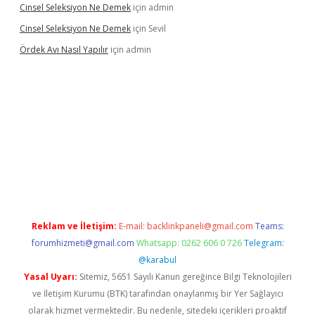
Cinsel Seleksiyon Ne Demek
için
admin
Cinsel Seleksiyon Ne Demek
için
Sevil
Ördek Avı Nasıl Yapılır
için
admin
iriş
Reklam ve İletişim:
E-mail:
backlinkpaneli@gmail.com
Teams:
forumhizmeti@gmail.com
Whatsapp: 0262 606 0 726
Telegram:
@karabul
Yasal Uyarı:
Sitemiz, 5651 Sayılı Kanun gereğince Bilgi Teknolojileri
ve İletişim Kurumu (BTK) tarafından onaylanmış bir Yer Sağlayıcı
olarak hizmet vermektedir. Bu nedenle, sitedeki içerikleri proaktif