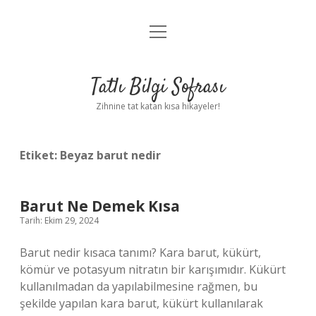
menüyü
Anasayfa
aç
Gizlilik Politikası
Tatlı Bilgi Sofrası
Yasal Uyarı
Zihnine tat katan kısa hikayeler!
Hakkımızda
Etiket:
Beyaz barut nedir
Barut Ne Demek Kısa
Tarih: Ekim 29, 2024
Barut nedir kısaca tanımı? Kara barut, kükürt,
kömür ve potasyum nitratın bir karışımıdır. Kükürt
kullanılmadan da yapılabilmesine rağmen, bu
şekilde yapılan kara barut, kükürt kullanılarak