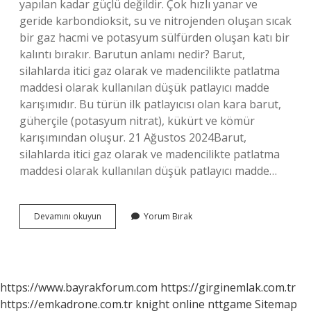
yapılan kadar güçlü değildir. Çok hızlı yanar ve
geride karbondioksit, su ve nitrojenden oluşan sıcak
bir gaz hacmi ve potasyum sülfürden oluşan katı bir
kalıntı bırakır. Barutun anlamı nedir? Barut,
silahlarda itici gaz olarak ve madencilikte patlatma
maddesi olarak kullanılan düşük patlayıcı madde
karışımıdır. Bu türün ilk patlayıcısı olan kara barut,
güherçile (potasyum nitrat), kükürt ve kömür
karışımından oluşur. 21 Ağustos 2024Barut,
silahlarda itici gaz olarak ve madencilikte patlatma
maddesi olarak kullanılan düşük patlayıcı madde…
Barut
Devamını okuyun
Yorum Bırak
Ne
Demek
Kısa
https://www.bayrakforum.com
https://girginemlak.com.tr
https://emkadrone.com.tr
knight online
nttgame
Sitemap