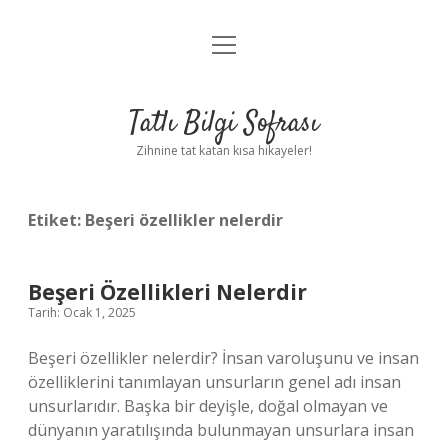
menüyü
Anasayfa
aç
Gizlilik Politikası
Tatlı Bilgi Sofrası
Yasal Uyarı
Zihnine tat katan kısa hikayeler!
Hakkımızda
Etiket:
Beşeri özellikler nelerdir
Beşeri Özellikleri Nelerdir
Tarih: Ocak 1, 2025
Beşeri özellikler nelerdir? İnsan varoluşunu ve insan
özelliklerini tanımlayan unsurların genel adı insan
unsurlarıdır. Başka bir deyişle, doğal olmayan ve
dünyanın yaratılışında bulunmayan unsurlara insan