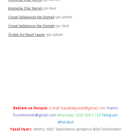
Kismetse Olur Nereli
için
Reis
Cinsel Seleksiyon Ne Demek
için
admin
Cinsel Seleksiyon Ne Demek
için
Sevil
Ördek Avı Nasıl Yapılır
için
admin
iriş
Reklam ve İletişim:
E-mail:
backlinkpaneli@gmail.com
Teams:
forumhizmeti@gmail.com
Whatsapp: 0262 606 0 726
Telegram:
@karabul
Yasal Uyarı:
Sitemiz, 5651 Sayılı Kanun gereğince Bilgi Teknolojileri