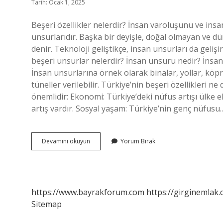
Tarih: Ocak 1, 2025
Beşeri özellikler nelerdir? İnsan varoluşunu ve insa
unsurlarıdır. Başka bir deyişle, doğal olmayan ve 
denir. Teknoloji geliştikçe, insan unsurları da gelişi
beşeri unsurlar nelerdir? İnsan unsuru nedir? İnsan
İnsan unsurlarına örnek olarak binalar, yollar, köprüle
tüneller verilebilir. Türkiye’nin beşeri özellikleri n
önemlidir: Ekonomi: Türkiye’deki nüfus artışı ülke
artış vardır. Sosyal yaşam: Türkiye’nin genç nüfusu
Beşeri
Devamını okuyun
Yorum Bırak
Özellikleri
Nelerdir
https://www.bayrakforum.com
https://girginemlak.
Sitemap