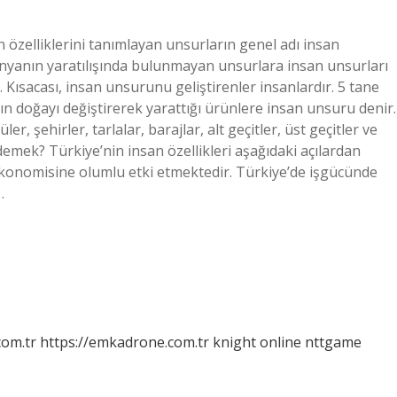
n özelliklerini tanımlayan unsurların genel adı insan
dünyanın yaratılışında bulunmayan unsurlara insan unsurları
r. Kısacası, insan unsurunu geliştirenler insanlardır. 5 tane
ın doğayı değiştirerek yarattığı ürünlere insan unsuru denir.
r, şehirler, tarlalar, barajlar, alt geçitler, üst geçitler ve
e demek? Türkiye’nin insan özellikleri aşağıdaki açılardan
 ekonomisine olumlu etki etmektedir. Türkiye’de işgücünde
…
com.tr
https://emkadrone.com.tr
knight online
nttgame