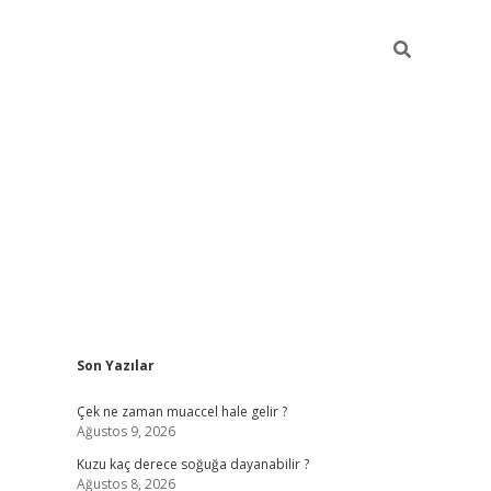
Sidebar
Son Yazılar
ilbet giriş
Çek ne zaman muaccel hale gelir ?
Ağustos 9, 2026
Kuzu kaç derece soğuğa dayanabilir ?
Ağustos 8, 2026