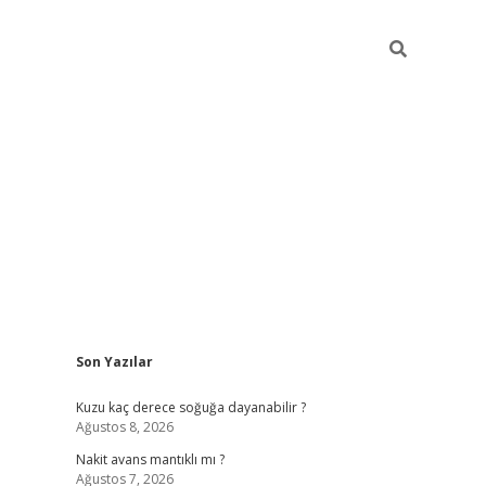
Sidebar
Son Yazılar
ilbet giriş
Kuzu kaç derece soğuğa dayanabilir ?
Ağustos 8, 2026
Nakit avans mantıklı mı ?
Ağustos 7, 2026