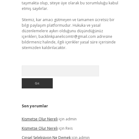
taşımakta olup, siteye üye olarak bu sorumluluğu kabul
etmiş sayılırlar.
Sitemiz, kar amacı gütmeyen ve tamamen ücretsiz bir
bilgi paylaşım platformudur. Hukuka ve yasal
düzenlemelere aykırı olduğunu düşündüğünüz
içerikleri,
backlinkpanelicomtr@gmail.com
adresine
bildirmeniz halinde, ilgili içerikler yasal süre içerisinde
sitemizden kaldırılacaktır.
Arama
Son yorumlar
Kismetse Olur Nereli
için
admin
Kismetse Olur Nereli
için
Reis
Cinsel Seleksiyon Ne Demek
için
admin