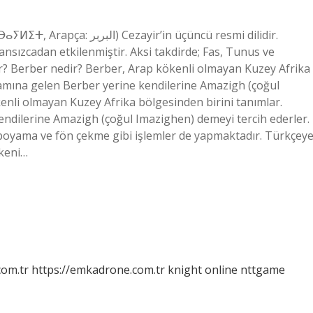
ir’in üçüncü resmi dilidir.
ransızcadan etkilenmiştir. Aksi takdirde; Fas, Tunus ve
r? Berber nedir? Berber, Arap kökenli olmayan Kuzey Afrika
lamına gelen Berber yerine kendilerine Amazigh (çoğul
enli olmayan Kuzey Afrika bölgesinden birini tanımlar.
endilerine Amazigh (çoğul Imazighen) demeyi tercih ederler.
boyama ve fön çekme gibi işlemler de yapmaktadır. Türkçey
ökeni…
com.tr
https://emkadrone.com.tr
knight online
nttgame