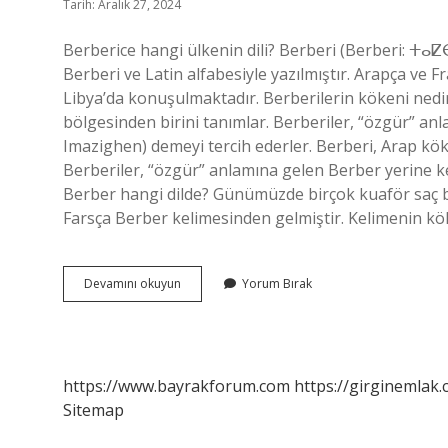
Tarih: Aralık 27, 2024
Berberice hangi ülkenin dili? Berberi (Berberi: ⵜⴰⵇⴱⴰⵢⵍⵉⵜ, Arapça: البربر) Cezay
Berberi ve Latin alfabesiyle yazılmıştır. Arapça ve F
Libya’da konuşulmaktadır. Berberilerin kökeni nedi
bölgesinden birini tanımlar. Berberiler, “özgür” an
Imazighen) demeyi tercih ederler. Berberi, Arap kök
Berberiler, “özgür” anlamına gelen Berber yerine k
Berber hangi dilde? Günümüzde birçok kuaför saç 
Farsça Berber kelimesinden gelmiştir. Kelimenin k
Berberice
Devamını okuyun
Yorum Bırak
Hangi
Dil
Ailesi
https://www.bayrakforum.com
https://girginemlak.
Sitemap