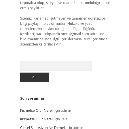
taşımakta olup, siteye üye olarak bu sorumluluğu kabul
etmiş sayılırlar.
Sitemiz, kar amacı gütmeyen ve tamamen ücretsiz bir
bilgi paylaşım platformudur. Hukuka ve yasal
düzenlemelere aykırı olduğunu düşündüğünüz
içerikleri,
backlinkpanelicomtr@gmail.com
adresine
bildirmeniz halinde, ilgili içerikler yasal süre içerisinde
sitemizden kaldırılacaktır.
Arama
Son yorumlar
Kismetse Olur Nereli
için
admin
Kismetse Olur Nereli
için
Reis
Cinsel Seleksiyon Ne Demek
için
admin