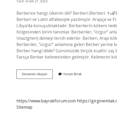
Tarih: Aralık 27, 2024
Berberice hangi ülkenin dili? Berberi (Berberi: ⵜⴰⵇⴱⴰⵢⵍⵉⵜ, Arapça: البربر) Cezay
Berberi ve Latin alfabesiyle yazılmıştır. Arapça ve F
Libya’da konuşulmaktadır. Berberilerin kökeni nedi
bölgesinden birini tanımlar. Berberiler, “özgür” an
Imazighen) demeyi tercih ederler. Berberi, Arap kök
Berberiler, “özgür” anlamına gelen Berber yerine k
Berber hangi dilde? Günümüzde birçok kuaför saç 
Farsça Berber kelimesinden gelmiştir. Kelimenin k
Berberice
Devamını okuyun
Yorum Bırak
Hangi
Dil
Ailesi
https://www.bayrakforum.com
https://girginemlak.
Sitemap