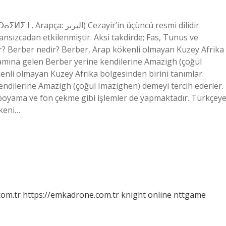
ir’in üçüncü resmi dilidir.
ransızcadan etkilenmiştir. Aksi takdirde; Fas, Tunus ve
r? Berber nedir? Berber, Arap kökenli olmayan Kuzey Afrika
lamına gelen Berber yerine kendilerine Amazigh (çoğul
enli olmayan Kuzey Afrika bölgesinden birini tanımlar.
endilerine Amazigh (çoğul Imazighen) demeyi tercih ederler.
boyama ve fön çekme gibi işlemler de yapmaktadır. Türkçey
ökeni…
com.tr
https://emkadrone.com.tr
knight online
nttgame