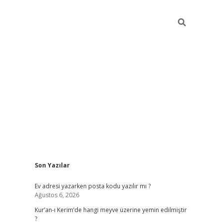
Sidebar
Son Yazılar
ilbet giriş
Ev adresi yazarken posta kodu yazılır mı ?
Ağustos 6, 2026
Kur’an-ı Kerim’de hangi meyve üzerine yemin edilmiştir
?