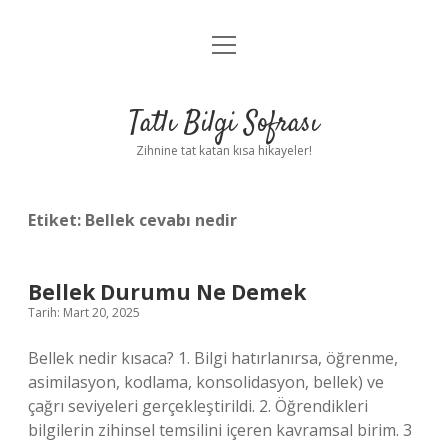
menüyü
Anasayfa
aç
Gizlilik Politikası
Tatlı Bilgi Sofrası
Yasal Uyarı
Zihnine tat katan kısa hikayeler!
Hakkımızda
Etiket:
Bellek cevabı nedir
Bellek Durumu Ne Demek
Tarih: Mart 20, 2025
Bellek nedir kısaca? 1. Bilgi hatırlanırsa, öğrenme,
asimilasyon, kodlama, konsolidasyon, bellek) ve
çağrı seviyeleri gerçekleştirildi. 2. Öğrendikleri
bilgilerin zihinsel temsilini içeren kavramsal birim. 3