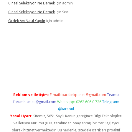
Cinsel Seleksiyon Ne Demek
için
admin
Cinsel Seleksiyon Ne Demek
için
Sevil
Ördek Avı Nasıl Yapılır
için
admin
iriş
Reklam ve İletişim:
E-mail:
backlinkpaneli@gmail.com
Teams:
forumhizmeti@gmail.com
Whatsapp: 0262 606 0 726
Telegram:
@karabul
Yasal Uyarı:
Sitemiz, 5651 Sayılı Kanun gereğince Bilgi Teknolojileri
ve İletişim Kurumu (BTK) tarafından onaylanmış bir Yer Sağlayıcı
olarak hizmet vermektedir. Bu nedenle, sitedeki içerikleri proaktif