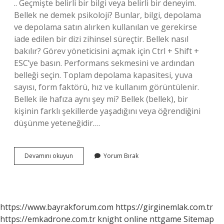
.. Geçmişte belirli bir bilgi veya belirli bir deneyim.
Bellek ne demek psikoloji? Bunlar, bilgi, depolama
ve depolama satın alırken kullanılan ve gerekirse
iade edilen bir dizi zihinsel süreçtir. Bellek nasıl
bakılır? Görev yöneticisini açmak için Ctrl + Shift +
ESC’ye basın. Performans sekmesini ve ardından
belleği seçin. Toplam depolama kapasitesi, yuva
sayısı, form faktörü, hız ve kullanım görüntülenir.
Bellek ile hafıza aynı şey mi? Bellek (bellek), bir
kişinin farklı şekillerde yaşadığını veya öğrendiğini
düşünme yeteneğidir.…
Bellek
Devamını okuyun
Yorum Bırak
Durumu
Ne
Demek
https://www.bayrakforum.com
https://girginemlak.com.tr
https://emkadrone.com.tr
knight online
nttgame
Sitemap