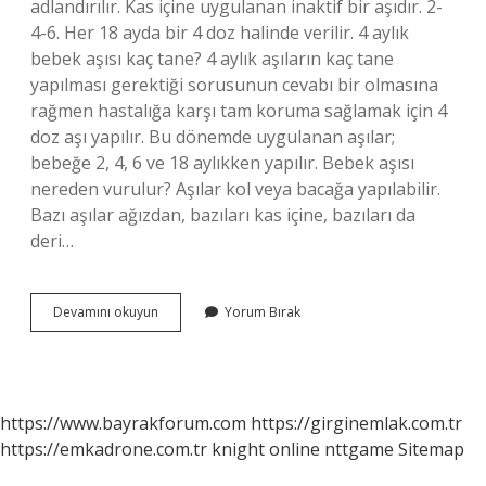
adlandırılır. Kas içine uygulanan inaktif bir aşıdır. 2-
4-6. Her 18 ayda bir 4 doz halinde verilir. 4 aylık
bebek aşısı kaç tane? 4 aylık aşıların kaç tane
yapılması gerektiği sorusunun cevabı bir olmasına
rağmen hastalığa karşı tam koruma sağlamak için 4
doz aşı yapılır. Bu dönemde uygulanan aşılar;
bebeğe 2, 4, 6 ve 18 aylıkken yapılır. Bebek aşısı
nereden vurulur? Aşılar kol veya bacağa yapılabilir.
Bazı aşılar ağızdan, bazıları kas içine, bazıları da
deri…
4
Devamını okuyun
Yorum Bırak
Ay
Aşısı
Koldan
Mı
Bacaktan
https://www.bayrakforum.com
https://girginemlak.com.tr
Mı
https://emkadrone.com.tr
knight online
nttgame
Sitemap