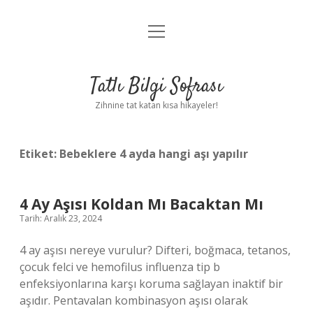
menüyü
Anasayfa
aç
Gizlilik Politikası
Tatlı Bilgi Sofrası
Yasal Uyarı
Zihnine tat katan kısa hikayeler!
Hakkımızda
Etiket:
Bebeklere 4 ayda hangi aşı yapılır
4 Ay Aşısı Koldan Mı Bacaktan Mı
Tarih: Aralık 23, 2024
4 ay aşısı nereye vurulur? Difteri, boğmaca, tetanos,
çocuk felci ve hemofilus influenza tip b
enfeksiyonlarına karşı koruma sağlayan inaktif bir
aşıdır. Pentavalan kombinasyon aşısı olarak