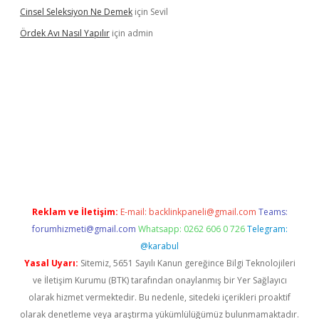
Cinsel Seleksiyon Ne Demek
için
Sevil
Ördek Avı Nasıl Yapılır
için
admin
iriş
Reklam ve İletişim:
E-mail:
backlinkpaneli@gmail.com
Teams:
forumhizmeti@gmail.com
Whatsapp: 0262 606 0 726
Telegram:
@karabul
Yasal Uyarı:
Sitemiz, 5651 Sayılı Kanun gereğince Bilgi Teknolojileri
ve İletişim Kurumu (BTK) tarafından onaylanmış bir Yer Sağlayıcı
olarak hizmet vermektedir. Bu nedenle, sitedeki içerikleri proaktif
olarak denetleme veya araştırma yükümlülüğümüz bulunmamaktadır.