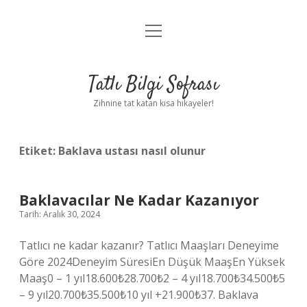
menüyü
Anasayfa
aç
Gizlilik Politikası
Tatlı Bilgi Sofrası
Yasal Uyarı
Zihnine tat katan kısa hikayeler!
Hakkımızda
Etiket:
Baklava ustası nasıl olunur
Baklavacılar Ne Kadar Kazanıyor
Tarih: Aralık 30, 2024
Tatlıcı ne kadar kazanır? Tatlıcı Maaşları Deneyime
Göre 2024Deneyim SüresiEn Düşük MaaşEn Yüksek
Maaş0 – 1 yıl18.600₺28.700₺2 – 4 yıl18.700₺34.500₺5
– 9 yıl20.700₺35.500₺10 yıl +21.900₺37. Baklava