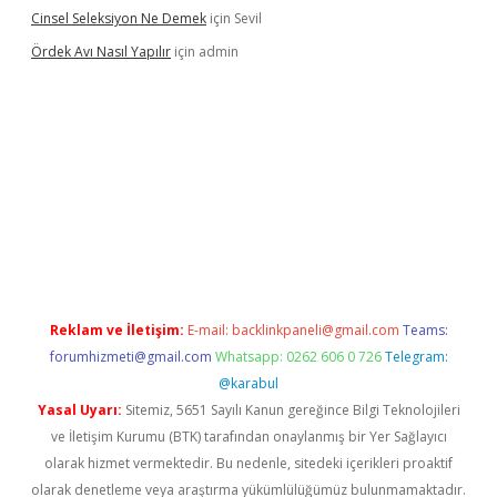
Cinsel Seleksiyon Ne Demek
için
Sevil
Ördek Avı Nasıl Yapılır
için
admin
iriş
Reklam ve İletişim:
E-mail:
backlinkpaneli@gmail.com
Teams:
forumhizmeti@gmail.com
Whatsapp: 0262 606 0 726
Telegram:
@karabul
Yasal Uyarı:
Sitemiz, 5651 Sayılı Kanun gereğince Bilgi Teknolojileri
ve İletişim Kurumu (BTK) tarafından onaylanmış bir Yer Sağlayıcı
olarak hizmet vermektedir. Bu nedenle, sitedeki içerikleri proaktif
olarak denetleme veya araştırma yükümlülüğümüz bulunmamaktadır.