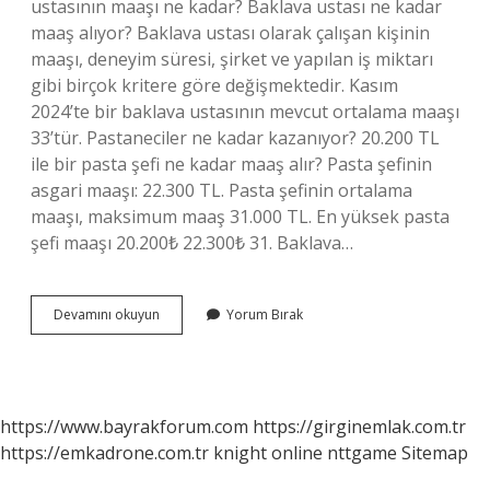
ustasının maaşı ne kadar? Baklava ustası ne kadar
maaş alıyor? Baklava ustası olarak çalışan kişinin
maaşı, deneyim süresi, şirket ve yapılan iş miktarı
gibi birçok kritere göre değişmektedir. Kasım
2024’te bir baklava ustasının mevcut ortalama maaşı
33’tür. Pastaneciler ne kadar kazanıyor? 20.200 TL
ile bir pasta şefi ne kadar maaş alır? Pasta şefinin
asgari maaşı: 22.300 TL. Pasta şefinin ortalama
maaşı, maksimum maaş 31.000 TL. En yüksek pasta
şefi maaşı 20.200₺ 22.300₺ 31. Baklava…
Baklavacılar
Devamını okuyun
Yorum Bırak
Ne
Kadar
Kazanıyor
https://www.bayrakforum.com
https://girginemlak.com.tr
https://emkadrone.com.tr
knight online
nttgame
Sitemap