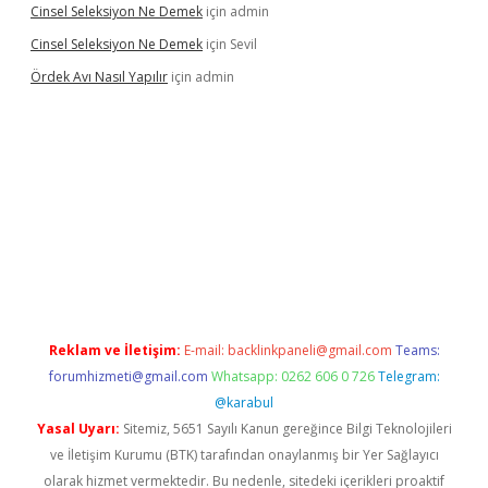
Cinsel Seleksiyon Ne Demek
için
admin
Cinsel Seleksiyon Ne Demek
için
Sevil
Ördek Avı Nasıl Yapılır
için
admin
iriş
Reklam ve İletişim:
E-mail:
backlinkpaneli@gmail.com
Teams:
forumhizmeti@gmail.com
Whatsapp: 0262 606 0 726
Telegram:
@karabul
Yasal Uyarı:
Sitemiz, 5651 Sayılı Kanun gereğince Bilgi Teknolojileri
ve İletişim Kurumu (BTK) tarafından onaylanmış bir Yer Sağlayıcı
olarak hizmet vermektedir. Bu nedenle, sitedeki içerikleri proaktif