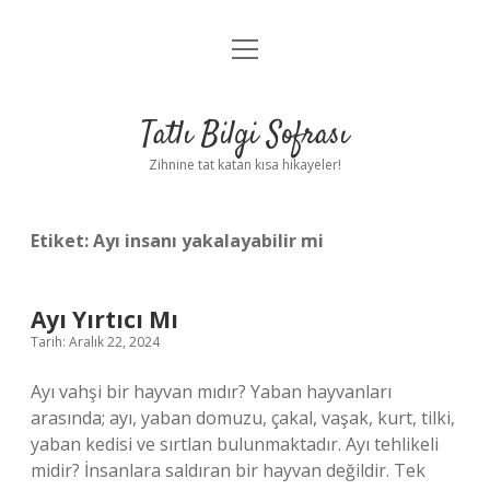
menüyü
Anasayfa
aç
Gizlilik Politikası
Tatlı Bilgi Sofrası
Yasal Uyarı
Zihnine tat katan kısa hikayeler!
Hakkımızda
Etiket:
Ayı insanı yakalayabilir mi
Ayı Yırtıcı Mı
Tarih: Aralık 22, 2024
Ayı vahşi bir hayvan mıdır? Yaban hayvanları
arasında; ayı, yaban domuzu, çakal, vaşak, kurt, tilki,
yaban kedisi ve sırtlan bulunmaktadır. Ayı tehlikeli
midir? İnsanlara saldıran bir hayvan değildir. Tek