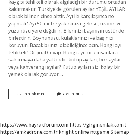
kaygısı tehlikeli olarak algıladığı bir durumu ortadan
kaldırmaktır. Türkiye’de görülen ayılar YEŞİL AYILAR
olarak bilinen cinse aittir. Ayı ile karşılaşınca ne
yapmalı? Ayı 50 metre yakınınıza gelirse, uzanın ve
yüzünüzü yere değdirin. Ellerinizi başınızın üstünde
birleştirin. Boynunuzu, kulaklarınızı ve başınızı
koruyun. Bacaklarınızı olabildiğince açın. Hangi ayı
tehlikeli? Orijinal Cevap: Hangi ayı türü insanlara
saldırmaya daha yatkındır: kutup ayıları, boz ayılar
veya kahverengi ayılar? Kutup ayıları sizi kolay bir
yemek olarak görüyor.…
Ayı
Devamını okuyun
Yorum Bırak
Yırtıcı
Mı
https://www.bayrakforum.com
https://girginemlak.com.tr
https://emkadrone.com.tr
knight online
nttgame
Sitemap