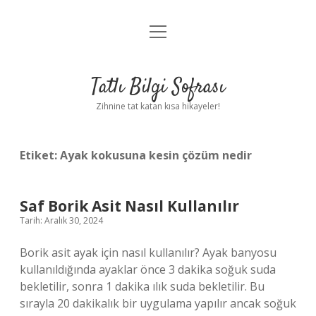
menüyü
Anasayfa
aç
Gizlilik Politikası
Tatlı Bilgi Sofrası
Yasal Uyarı
Zihnine tat katan kısa hikayeler!
Hakkımızda
Etiket:
Ayak kokusuna kesin çözüm nedir
Saf Borik Asit Nasıl Kullanılır
Tarih: Aralık 30, 2024
Borik asit ayak için nasıl kullanılır? Ayak banyosu
kullanıldığında ayaklar önce 3 dakika soğuk suda
bekletilir, sonra 1 dakika ılık suda bekletilir. Bu
sırayla 20 dakikalık bir uygulama yapılır ancak soğuk