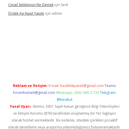
Cinsel Seleksiyon Ne Demek
için
Sevil
Ördek Avı Nasıl Yapılır
için
admin
giriş
Reklam ve İletişim:
E-mail:
backlinkpaneli@gmail.com
Teams:
forumhizmeti@gmail.com
Whatsapp: 0262 606 0 726
Telegram:
@karabul
Yasal Uyarı:
Sitemiz, 5651 Sayılı Kanun gereğince Bilgi Teknolojileri
ve İletişim Kurumu (BTK) tarafından onaylanmış bir Yer Sağlayıcı
olarak hizmet vermektedir. Bu nedenle, sitedeki içerikleri proaktif
olarak denetleme veya araştırma yükümlülüğümüz bulunmamaktadır.