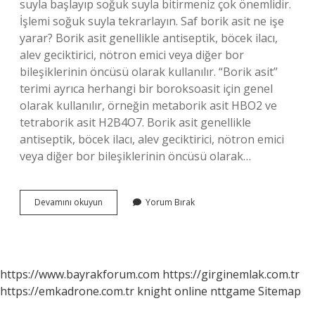
suyla başlayıp soğuk suyla bitirmeniz çok önemlidir.
İşlemi soğuk suyla tekrarlayın. Saf borik asit ne işe
yarar? Borik asit genellikle antiseptik, böcek ilacı,
alev geciktirici, nötron emici veya diğer bor
bileşiklerinin öncüsü olarak kullanılır. “Borik asit”
terimi ayrıca herhangi bir boroksoasit için genel
olarak kullanılır, örneğin metaborik asit HBO2 ve
tetraborik asit H2B4O7. Borik asit genellikle
antiseptik, böcek ilacı, alev geciktirici, nötron emici
veya diğer bor bileşiklerinin öncüsü olarak…
Saf
Devamını okuyun
Yorum Bırak
Borik
Asit
Nasıl
Kullanılır
https://www.bayrakforum.com
https://girginemlak.com.tr
https://emkadrone.com.tr
knight online
nttgame
Sitemap