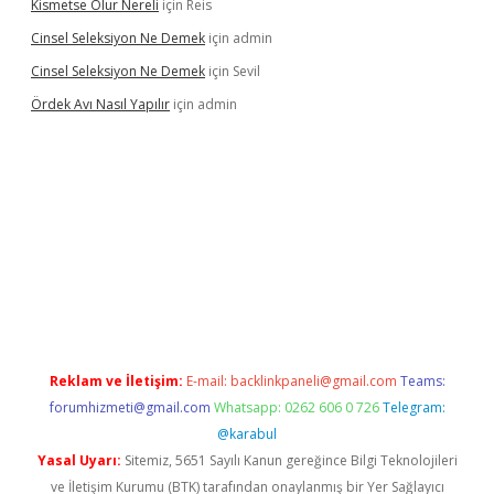
Kismetse Olur Nereli
için
Reis
Cinsel Seleksiyon Ne Demek
için
admin
Cinsel Seleksiyon Ne Demek
için
Sevil
Ördek Avı Nasıl Yapılır
için
admin
iriş
Reklam ve İletişim:
E-mail:
backlinkpaneli@gmail.com
Teams:
forumhizmeti@gmail.com
Whatsapp: 0262 606 0 726
Telegram:
@karabul
Yasal Uyarı:
Sitemiz, 5651 Sayılı Kanun gereğince Bilgi Teknolojileri
ve İletişim Kurumu (BTK) tarafından onaylanmış bir Yer Sağlayıcı