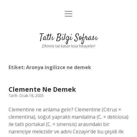
menüyü
Anasayfa
aç
Gizlilik Politikası
Tatlı Bilgi Sofrası
Yasal Uyarı
Zihnine tat katan kısa hikayeler!
Hakkımızda
Etiket:
Aronya ingilizce ne demek
Clemente Ne Demek
Tarih: Ocak 18, 2025
Clementine ne anlama gelir? Clementine (Citrus ×
clementina), söğüt yapraklı mandalina (C. × deliciosa)
ile tatlı portakal (C. × sinensis) arasındaki bir
narenciye melezidir ve adını Cezayir’de bu çeşidi ilk