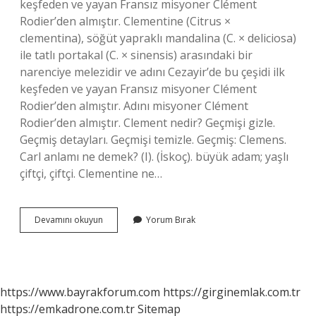
keşfeden ve yayan Fransız misyoner Clément
Rodier’den almıştır. Clementine (Citrus ×
clementina), söğüt yapraklı mandalina (C. × deliciosa)
ile tatlı portakal (C. × sinensis) arasındaki bir
narenciye melezidir ve adını Cezayir’de bu çeşidi ilk
keşfeden ve yayan Fransız misyoner Clément
Rodier’den almıştır. Adını misyoner Clément
Rodier’den almıştır. Clement nedir? Geçmişi gizle.
Geçmiş detayları. Geçmişi temizle. Geçmiş: Clemens.
Carl anlamı ne demek? (I). (İskoç). büyük adam; yaşlı
çiftçi, çiftçi. Clementine ne…
Clemente
Devamını okuyun
Yorum Bırak
Ne
Demek
https://www.bayrakforum.com
https://girginemlak.com.tr
https://emkadrone.com.tr
Sitemap