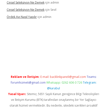
Cinsel Seleksiyon Ne Demek
için
admin
Cinsel Seleksiyon Ne Demek
için
Sevil
Ördek Avı Nasıl Yapılır
için
admin
iriş
Reklam ve İletişim:
E-mail:
backlinkpaneli@gmail.com
Teams:
forumhizmeti@gmail.com
Whatsapp: 0262 606 0 726
Telegram:
@karabul
Yasal Uyarı:
Sitemiz, 5651 Sayılı Kanun gereğince Bilgi Teknolojileri
ve İletişim Kurumu (BTK) tarafından onaylanmış bir Yer Sağlayıcı
olarak hizmet vermektedir. Bu nedenle, sitedeki içerikleri proaktif