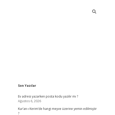
Sidebar
Son Yazılar
ilbet giriş
Ev adresi yazarken posta kodu yazılır mı ?
Ağustos 6, 2026
Kur’an-ı Kerim’de hangi meyve üzerine yemin edilmiştir
?