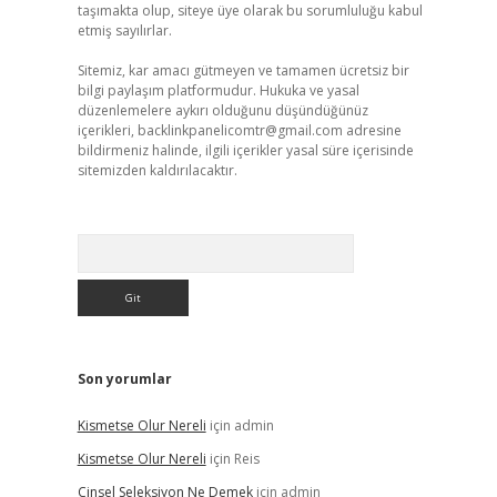
taşımakta olup, siteye üye olarak bu sorumluluğu kabul
etmiş sayılırlar.
Sitemiz, kar amacı gütmeyen ve tamamen ücretsiz bir
bilgi paylaşım platformudur. Hukuka ve yasal
düzenlemelere aykırı olduğunu düşündüğünüz
içerikleri,
backlinkpanelicomtr@gmail.com
adresine
bildirmeniz halinde, ilgili içerikler yasal süre içerisinde
sitemizden kaldırılacaktır.
Arama
Son yorumlar
Kismetse Olur Nereli
için
admin
Kismetse Olur Nereli
için
Reis
Cinsel Seleksiyon Ne Demek
için
admin