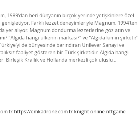
1989’dan beri dünyanın birçok yerinde yetişkinlere özel
i genişletiyor. Farklı lezzet deneyimleriyle Magnum, 1994’ten
ında yer alıyor. Magnum dondurma lezzetlerine göz atın ve
mı? “Algida hangi ülkenin markası?” ve “Algida kimin şirketi?
 Türkiye’yi de bünyesinde barındıran Unilever Sanayi ve
ralıksız faaliyet gösteren bir Türk şirketidir. Algida hangi
er, Birleşik Krallık ve Hollanda merkezli çok uluslu…
com.tr
https://emkadrone.com.tr
knight online
nttgame