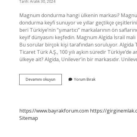
Tarih: Aralık 30, 2024
Magnum dondurma hangi ülkenin markası? Magnum, 
dondurma keyfi sunuyor ve yıllar geçtikçe çeşitlerin
beri Türkiye’nin “şımartıcı” markalarının ön saflar
keyif dünyasını keşfedin. Magnum Algida İsrail malı 
Bu sorular birçok kişi tarafından soruluyor. Algida
Ticaret Türk A.Ş., 100 yılı aşkın süredir Türkiye’de a
ülkeye ait? Algida, Unilever’in bir markasıdır. Unilev
Magnum
Devamını okuyun
Yorum Bırak
Kime
Ait
https://www.bayrakforum.com
https://girginemlak.
Sitemap