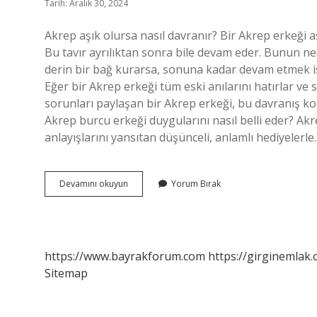
Tarih: Aralık 30, 2024
Akrep aşık olursa nasıl davranır? Bir Akrep erkeği aş
Bu tavır ayrılıktan sonra bile devam eder. Bunun ne
derin bir bağ kurarsa, sonuna kadar devam etmek ist
Eğer bir Akrep erkeği tüm eski anılarını hatırlar ve si
sorunları paylaşan bir Akrep erkeği, bu davranış k
Akrep burcu erkeği duygularını nasıl belli eder? Akr
anlayışlarını yansıtan düşünceli, anlamlı hediyelerle
Akrep
Devamını okuyun
Yorum Bırak
Burcu
Hoşlandığını
Nasıl
Belli
Eder
https://www.bayrakforum.com
https://girginemlak.
Sitemap