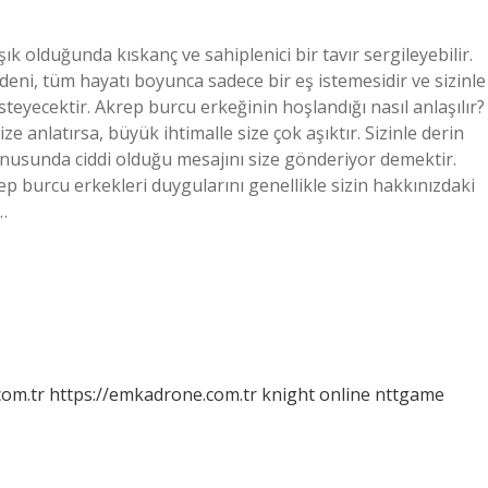
ık olduğunda kıskanç ve sahiplenici bir tavır sergileyebilir.
deni, tüm hayatı boyunca sadece bir eş istemesidir ve sizinle
eyecektir. Akrep burcu erkeğinin hoşlandığı nasıl anlaşılır?
ze anlatırsa, büyük ihtimalle size çok aşıktır. Sizinle derin
onusunda ciddi olduğu mesajını size gönderiyor demektir.
ep burcu erkekleri duygularını genellikle sizin hakkınızdaki
…
com.tr
https://emkadrone.com.tr
knight online
nttgame