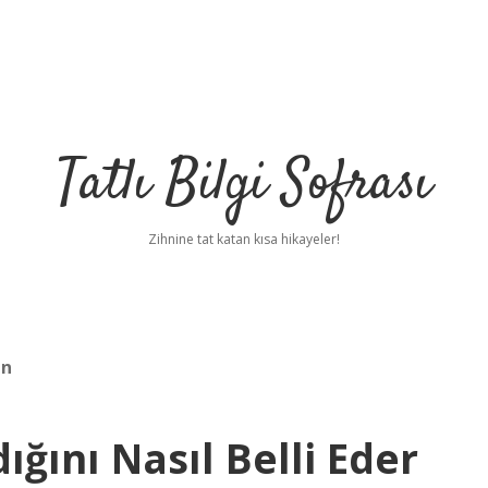
Tatlı Bilgi Sofrası
Zihnine tat katan kısa hikayeler!
ın
ğını Nasıl Belli Eder