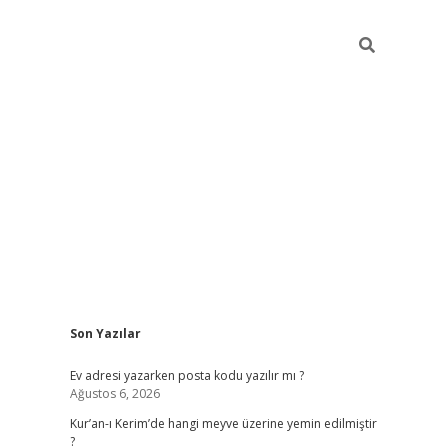
Sidebar
Son Yazılar
ilbet giriş
Ev adresi yazarken posta kodu yazılır mı ?
Ağustos 6, 2026
Kur’an-ı Kerim’de hangi meyve üzerine yemin edilmiştir
?