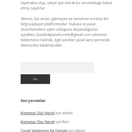
taşımakta olup, siteye üye olarak bu sorumluluğu kabul
etmiş sayılırlar.
Sitemiz, kar amacı gütmeyen ve tamamen ücretsiz bir
bilgi paylaşım platformudur. Hukuka ve yasal
düzenlemelere aykırı olduğunu düşündüğünüz
içerikleri,
backlinkpanelicomtr@gmail.com
adresine
bildirmeniz halinde, ilgili içerikler yasal süre içerisinde
sitemizden kaldırılacaktır.
Arama
Son yorumlar
Kismetse Olur Nereli
için
admin
Kismetse Olur Nereli
için
Reis
Cinsel Seleksiyon Ne Demek
için
admin