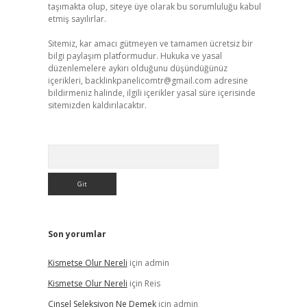
taşımakta olup, siteye üye olarak bu sorumluluğu kabul
etmiş sayılırlar.
Sitemiz, kar amacı gütmeyen ve tamamen ücretsiz bir
bilgi paylaşım platformudur. Hukuka ve yasal
düzenlemelere aykırı olduğunu düşündüğünüz
içerikleri,
backlinkpanelicomtr@gmail.com
adresine
bildirmeniz halinde, ilgili içerikler yasal süre içerisinde
sitemizden kaldırılacaktır.
Arama
Son yorumlar
Kismetse Olur Nereli
için
admin
Kismetse Olur Nereli
için
Reis
Cinsel Seleksiyon Ne Demek
için
admin