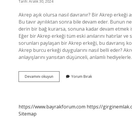
Tarih: Aralık 30, 2024
Akrep aşık olursa nasıl davranır? Bir Akrep erkeği aş
Bu tavır ayrılıktan sonra bile devam eder. Bunun ne
derin bir bağ kurarsa, sonuna kadar devam etmek ist
Eğer bir Akrep erkeği tüm eski anılarını hatırlar ve si
sorunları paylaşan bir Akrep erkeği, bu davranış k
Akrep burcu erkeği duygularını nasıl belli eder? Akr
anlayışlarını yansıtan düşünceli, anlamlı hediyelerle
Akrep
Devamını okuyun
Yorum Bırak
Burcu
Hoşlandığını
Nasıl
Belli
Eder
https://www.bayrakforum.com
https://girginemlak.
Sitemap