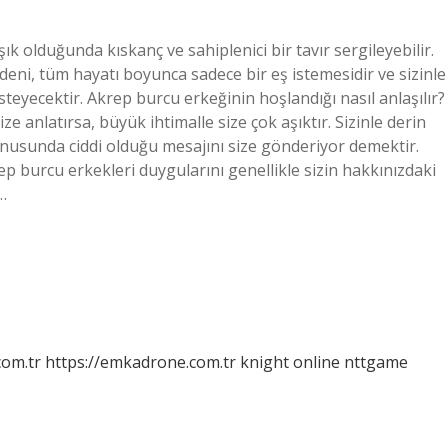
ık olduğunda kıskanç ve sahiplenici bir tavır sergileyebilir.
deni, tüm hayatı boyunca sadece bir eş istemesidir ve sizinle
eyecektir. Akrep burcu erkeğinin hoşlandığı nasıl anlaşılır?
ze anlatırsa, büyük ihtimalle size çok aşıktır. Sizinle derin
onusunda ciddi olduğu mesajını size gönderiyor demektir.
ep burcu erkekleri duygularını genellikle sizin hakkınızdaki
…
com.tr
https://emkadrone.com.tr
knight online
nttgame