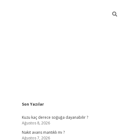
Sidebar
Son Yazılar
ilbet giriş
Kuzu kaç derece soğuğa dayanabilir ?
Ağustos 8, 2026
Nakit avans mantıklı mı ?
Ağustos 7, 2026