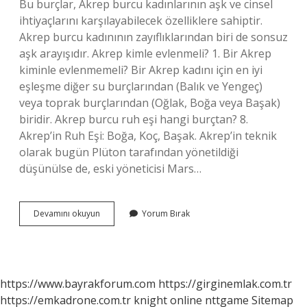
Bu burçlar, Akrep burcu kadınlarının aşk ve cinsel
ihtiyaçlarını karşılayabilecek özelliklere sahiptir.
Akrep burcu kadınının zayıflıklarından biri de sonsuz
aşk arayışıdır. Akrep kimle evlenmeli? 1. Bir Akrep
kiminle evlenmemeli? Bir Akrep kadını için en iyi
eşleşme diğer su burçlarından (Balık ve Yengeç)
veya toprak burçlarından (Oğlak, Boğa veya Başak)
biridir. Akrep burcu ruh eşi hangi burçtan? 8.
Akrep’in Ruh Eşi: Boğa, Koç, Başak. Akrep’in teknik
olarak bugün Plüton tarafından yönetildiği
düşünülse de, eski yöneticisi Mars…
Akrep
Devamını okuyun
Yorum Bırak
Burcu
Aşk
Hayatında
Hangi
Burçla
https://www.bayrakforum.com
https://girginemlak.com.tr
Anlaşır
https://emkadrone.com.tr
knight online
nttgame
Sitemap