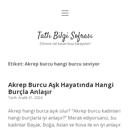
menüyü
Anasayfa
aç
Gizlilik Politikası
Tatlı Bilgi Sofrası
Yasal Uyarı
Zihnine tat katan kısa hikayeler!
Hakkımızda
Etiket:
Akrep burcu hangi burcu seviyor
Akrep Burcu Aşk Hayatında Hangi
Burçla Anlaşır
Tarih: Aralık 31, 2024
Akrep hangi burca aşık olur? “Akrep burcu kadınları
hangi burçlarla iyi anlaşır?” Merak ediyorsanız, bu
kadınlar Başak, Boğa, Aslan ve Kova ile en iyi anlaşır.