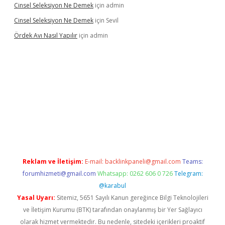
Cinsel Seleksiyon Ne Demek
için
admin
Cinsel Seleksiyon Ne Demek
için
Sevil
Ördek Avı Nasıl Yapılır
için
admin
iriş
Reklam ve İletişim:
E-mail:
backlinkpaneli@gmail.com
Teams:
forumhizmeti@gmail.com
Whatsapp: 0262 606 0 726
Telegram:
@karabul
Yasal Uyarı:
Sitemiz, 5651 Sayılı Kanun gereğince Bilgi Teknolojileri
ve İletişim Kurumu (BTK) tarafından onaylanmış bir Yer Sağlayıcı
olarak hizmet vermektedir. Bu nedenle, sitedeki içerikleri proaktif