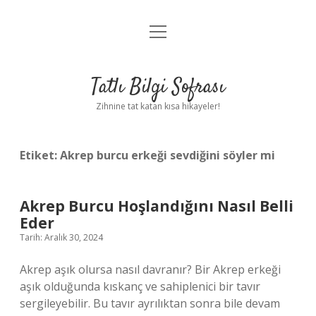
menüyü
Anasayfa
aç
Gizlilik Politikası
Tatlı Bilgi Sofrası
Yasal Uyarı
Zihnine tat katan kısa hikayeler!
Hakkımızda
Etiket:
Akrep burcu erkeği sevdiğini söyler mi
Akrep Burcu Hoşlandığını Nasıl Belli
Eder
Tarih: Aralık 30, 2024
Akrep aşık olursa nasıl davranır? Bir Akrep erkeği
aşık olduğunda kıskanç ve sahiplenici bir tavır
sergileyebilir. Bu tavır ayrılıktan sonra bile devam