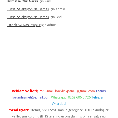
Kismetse Olur Nereli
için
Reis
Cinsel Seleksiyon Ne Demek
için
admin
Cinsel Seleksiyon Ne Demek
için
Sevil
Ördek Avı Nasıl Yapılır
için
admin
giriş
Reklam ve İletişim:
E-mail:
backlinkpaneli@gmail.com
Teams:
forumhizmeti@gmail.com
Whatsapp: 0262 606 0 726
Telegram:
@karabul
Yasal Uyarı:
Sitemiz, 5651 Sayılı Kanun gereğince Bilgi Teknolojileri
ve İletişim Kurumu (BTK) tarafından onaylanmış bir Yer Sağlayıcı