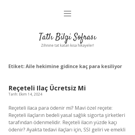
menüyü
Anasayfa
aç
Gizlilik Politikası
Tatlı Bilgi Sofrası
Yasal Uyarı
Zihnine tat katan kısa hikayeler!
Hakkımızda
Etiket:
Aile hekimine gidince kaç para kesiliyor
Reçeteli Ilaç Ücretsiz Mi
Tarih: Ekim 14, 2024
Reçeteli ilaca para ödenir mi? Mavi özel reçete:
Reçeteli ilaçların bedeli yasal sağlık sigorta şirketleri
tarafından ödenmelidir. Reçeteli ilacın yüzde kaçı
ödenir? Ayakta tedavi ilaçları için, SSI geliri ve emekli