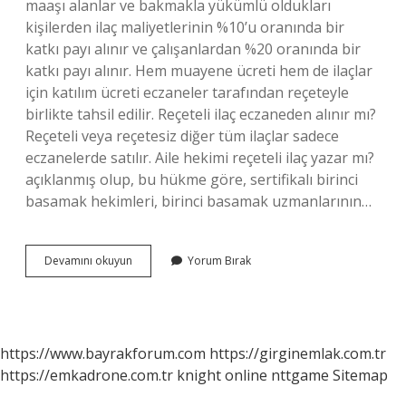
maaşı alanlar ve bakmakla yükümlü oldukları
kişilerden ilaç maliyetlerinin %10’u oranında bir
katkı payı alınır ve çalışanlardan %20 oranında bir
katkı payı alınır. Hem muayene ücreti hem de ilaçlar
için katılım ücreti eczaneler tarafından reçeteyle
birlikte tahsil edilir. Reçeteli ilaç eczaneden alınır mı?
Reçeteli veya reçetesiz diğer tüm ilaçlar sadece
eczanelerde satılır. Aile hekimi reçeteli ilaç yazar mı?
açıklanmış olup, bu hükme göre, sertifikalı birinci
basamak hekimleri, birinci basamak uzmanlarının…
Reçeteli
Devamını okuyun
Yorum Bırak
Ilaç
Ücretsiz
Mi
https://www.bayrakforum.com
https://girginemlak.com.tr
https://emkadrone.com.tr
knight online
nttgame
Sitemap