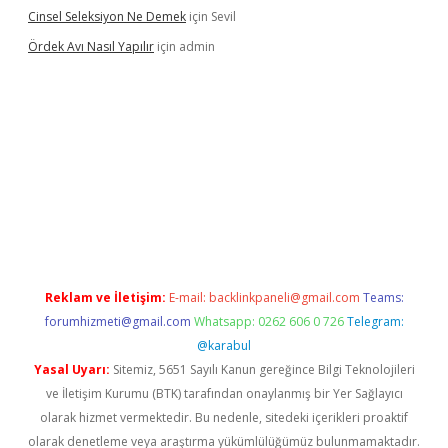
Cinsel Seleksiyon Ne Demek
için
Sevil
Ördek Avı Nasıl Yapılır
için
admin
riş
Reklam ve İletişim:
E-mail:
backlinkpaneli@gmail.com
Teams:
forumhizmeti@gmail.com
Whatsapp: 0262 606 0 726
Telegram:
@karabul
Yasal Uyarı:
Sitemiz, 5651 Sayılı Kanun gereğince Bilgi Teknolojileri
ve İletişim Kurumu (BTK) tarafından onaylanmış bir Yer Sağlayıcı
olarak hizmet vermektedir. Bu nedenle, sitedeki içerikleri proaktif
olarak denetleme veya araştırma yükümlülüğümüz bulunmamaktadır.