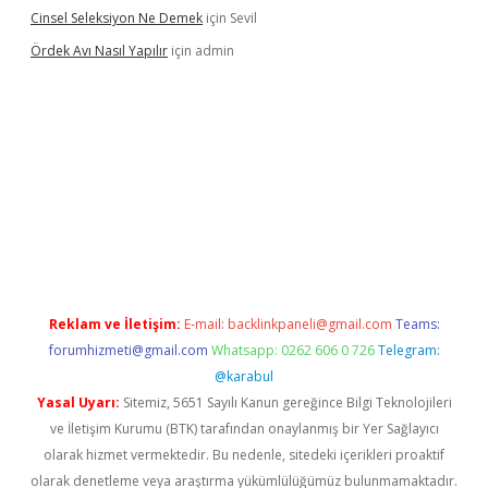
Cinsel Seleksiyon Ne Demek
için
Sevil
Ördek Avı Nasıl Yapılır
için
admin
iriş
Reklam ve İletişim:
E-mail:
backlinkpaneli@gmail.com
Teams:
forumhizmeti@gmail.com
Whatsapp: 0262 606 0 726
Telegram:
@karabul
Yasal Uyarı:
Sitemiz, 5651 Sayılı Kanun gereğince Bilgi Teknolojileri
ve İletişim Kurumu (BTK) tarafından onaylanmış bir Yer Sağlayıcı
olarak hizmet vermektedir. Bu nedenle, sitedeki içerikleri proaktif
olarak denetleme veya araştırma yükümlülüğümüz bulunmamaktadır.