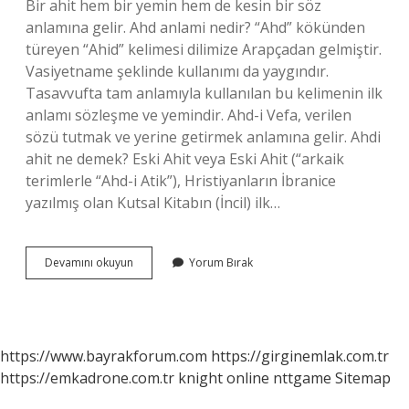
Bir ahit hem bir yemin hem de kesin bir söz
anlamına gelir. Ahd anlami nedir? “Ahd” kökünden
türeyen “Ahid” kelimesi dilimize Arapçadan gelmiştir.
Vasiyetname şeklinde kullanımı da yaygındır.
Tasavvufta tam anlamıyla kullanılan bu kelimenin ilk
anlamı sözleşme ve yemindir. Ahd-i Vefa, verilen
sözü tutmak ve yerine getirmek anlamına gelir. Ahdi
ahit ne demek? Eski Ahit veya Eski Ahit (“arkaik
terimlerle “Ahd-i Atik”), Hristiyanların İbranice
yazılmış olan Kutsal Kitabın (İncil) ilk…
Ahdi
Devamını okuyun
Yorum Bırak
Zaman
Ne
Demek
https://www.bayrakforum.com
https://girginemlak.com.tr
https://emkadrone.com.tr
knight online
nttgame
Sitemap