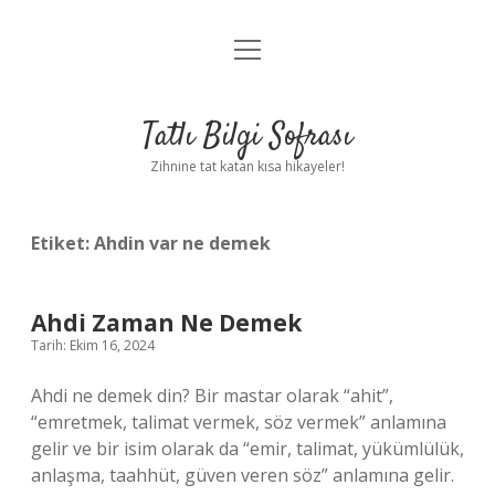
menüyü
Anasayfa
aç
Gizlilik Politikası
Tatlı Bilgi Sofrası
Yasal Uyarı
Zihnine tat katan kısa hikayeler!
Hakkımızda
Etiket:
Ahdin var ne demek
Ahdi Zaman Ne Demek
Tarih: Ekim 16, 2024
Ahdi ne demek din? Bir mastar olarak “ahit”,
“emretmek, talimat vermek, söz vermek” anlamına
gelir ve bir isim olarak da “emir, talimat, yükümlülük,
anlaşma, taahhüt, güven veren söz” anlamına gelir.