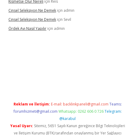
Kismetse Olur Nereli
için
Reis
Cinsel Seleksiyon Ne Demek
için
admin
Cinsel Seleksiyon Ne Demek
için
Sevil
Ördek Avı Nasıl Yapılır
için
admin
iriş
Reklam ve İletişim:
E-mail:
backlinkpaneli@gmail.com
Teams:
forumhizmeti@gmail.com
Whatsapp: 0262 606 0 726
Telegram:
@karabul
Yasal Uyarı:
Sitemiz, 5651 Sayılı Kanun gereğince Bilgi Teknolojileri
ve İletişim Kurumu (BTK) tarafından onaylanmış bir Yer Sağlayıcı