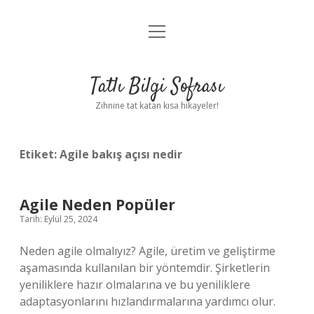
menüyü
Anasayfa
aç
Gizlilik Politikası
Tatlı Bilgi Sofrası
Yasal Uyarı
Zihnine tat katan kısa hikayeler!
Hakkımızda
Etiket:
Agile bakış açısı nedir
Agile Neden Popüler
Tarih: Eylül 25, 2024
Neden agile olmalıyız? Agile, üretim ve geliştirme
aşamasında kullanılan bir yöntemdir. Şirketlerin
yeniliklere hazır olmalarına ve bu yeniliklere
adaptasyonlarını hızlandırmalarına yardımcı olur.