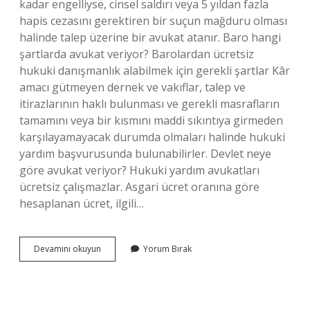
kadar engelliyse, cinsel saldırı veya 5 yıldan fazla
hapis cezasını gerektiren bir suçun mağduru olması
halinde talep üzerine bir avukat atanır. Baro hangi
şartlarda avukat veriyor? Barolardan ücretsiz
hukuki danışmanlık alabilmek için gerekli şartlar Kâr
amacı gütmeyen dernek ve vakıflar, talep ve
itirazlarının haklı bulunması ve gerekli masrafların
tamamını veya bir kısmını maddi sıkıntıya girmeden
karşılayamayacak durumda olmaları halinde hukuki
yardım başvurusunda bulunabilirler. Devlet neye
göre avukat veriyor? Hukuki yardım avukatları
ücretsiz çalışmazlar. Asgari ücret oranına göre
hesaplanan ücret, ilgili…
Barodan
Devamını okuyun
Yorum Bırak
Avukat
Talebi
Kimlere
Verilir