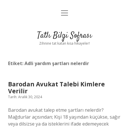
menüyü
Anasayfa
aç
Gizlilik Politikası
Tatlı Bilgi Sofrası
Yasal Uyarı
Zihnine tat katan kısa hikayeler!
Hakkımızda
Etiket:
Adli yardım şartları nelerdir
Barodan Avukat Talebi Kimlere
Verilir
Tarih: Aralık 30, 2024
Barodan avukat talep etme şartları nelerdir?
Mağdurlar açısından; Kişi 18 yaşından küçükse, sağır
veya dilsizse ya da isteklerini ifade edemeyecek