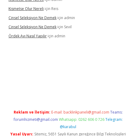
Kismetse Olur Nereli
için
Reis
Cinsel Seleksiyon Ne Demek
için
admin
Cinsel Seleksiyon Ne Demek
için
Sevil
Ördek Avı Nasıl Yapılır
için
admin
iriş
Reklam ve İletişim:
E-mail:
backlinkpaneli@gmail.com
Teams:
forumhizmeti@gmail.com
Whatsapp: 0262 606 0 726
Telegram:
@karabul
Yasal Uyarı:
Sitemiz, 5651 Sayılı Kanun gereğince Bilgi Teknolojileri