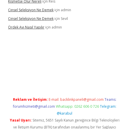
Kismetse Olur Nereli
için
Reis
Cinsel Seleksiyon Ne Demek
için
admin
Cinsel Seleksiyon Ne Demek
için
Sevil
Ördek Avı Nasıl Yapılır
için
admin
iriş
Reklam ve İletişim:
E-mail:
backlinkpaneli@gmail.com
Teams:
forumhizmeti@gmail.com
Whatsapp: 0262 606 0 726
Telegram:
@karabul
Yasal Uyarı:
Sitemiz, 5651 Sayılı Kanun gereğince Bilgi Teknolojileri
ve İletişim Kurumu (BTK) tarafından onaylanmış bir Yer Sağlayıcı