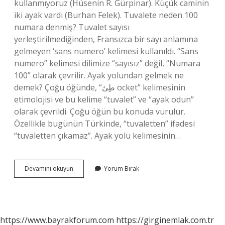
kullanmıyoruz (Hüsenin R. Gürpinar). Küçük caminin
iki ayak vardı (Burhan Felek). Tuvalete neden 100
numara denmiş? Tuvalet sayısı
yerleştirilmediğinden, Fransızca bir sayı anlamına
gelmeyen ‘sans numero’ kelimesi kullanıldı. “Sans
numero” kelimesi dilimize “sayısız” değil, “Numara
100” olarak çevrilir. Ayak yolundan gelmek ne
demek? Çoğu öğünde, “طِئ ocket” kelimesinin
etimolojisi ve bu kelime “tuvalet” ve “ayak odun”
olarak çevrildi. Çoğu öğün bu konuda vurulur.
Özellikle bugünün Türkinde, “tuvaletten” ifadesi
“tuvaletten çıkamaz”. Ayak yolu kelimesinin…
Neden
Devamını okuyun
Yorum Bırak
Ayak
Yolu
Denmiş
https://www.bayrakforum.com
https://girginemlak.com.tr