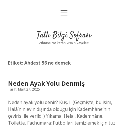
menüyü
Anasayfa
aç
Gizlilik Politikası
Tatlı Bilgi Sofrası
Yasal Uyarı
Zihnine tat katan kısa hikayeler!
Hakkımızda
Etiket:
Abdest 56 ne demek
Neden Ayak Yolu Denmiş
Tarih: Mart 27, 2025
Neden ayak yolu denir? Kuş. I. (Geçmişte, bu isim,
Halâ’nın evin dışında olduğu için Kademhâne’nin
çevirisi ile verildi.) Yıkama, Helal, Kademhâne,
Toilette, Fachumara: Futbolları temizlemek için tuz