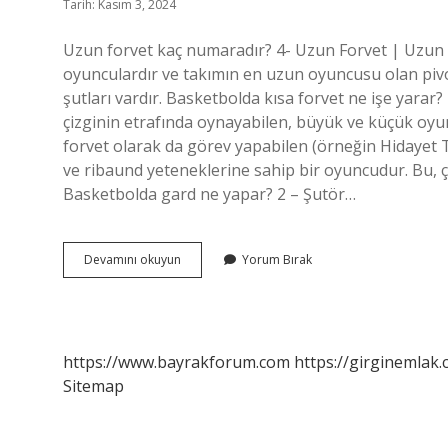
Tarih: Kasım 3, 2024
Uzun forvet kaç numaradır? 4- Uzun Forvet | Uzun 
oyunculardır ve takımın en uzun oyuncusu olan pivo
şutları vardır. Basketbolda kısa forvet ne işe yarar
çizginin etrafında oynayabilen, büyük ve küçük oyu
forvet olarak da görev yapabilen (örneğin Hidayet
ve ribaund yeteneklerine sahip bir oyuncudur. Bu, ç
Basketbolda gard ne yapar? 2 – Şutör…
Uzun
Devamını okuyun
Yorum Bırak
Forvet
Ne
Işe
Yarar
https://www.bayrakforum.com
https://girginemlak.
Sitemap