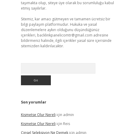
taşımakta olup, siteye üye olarak bu sorumluluğu kabul
etmiş sayılırlar.
Sitemiz, kar amacı gütmeyen ve tamamen ücretsiz bir
bilgi paylaşım platformudur. Hukuka ve yasal
düzenlemelere aykırı olduğunu düşündüğünüz
içerikleri,
backlinkpanelicomtr@gmail.com
adresine
bildirmeniz halinde, ilgili içerikler yasal süre içerisinde
sitemizden kaldırılacaktır.
Arama
Son yorumlar
Kismetse Olur Nereli
için
admin
Kismetse Olur Nereli
için
Reis
Cinsel Seleksiyon Ne Demek
için
admin