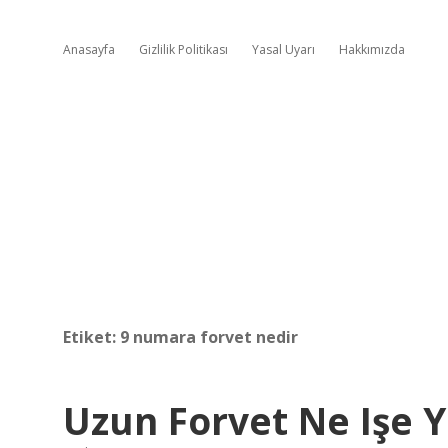
Anasayfa
Gizlilik Politikası
Yasal Uyarı
Hakkımızda
Etiket:
9 numara forvet nedir
Uzun Forvet Ne Işe 