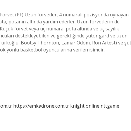
Forvet (PF) Uzun forvetler, 4 numaralı pozisyonda oynayan
ta, potanın altında yardım ederler. Uzun forvetlerin de
? Küçük forvet veya üç numara, pota altında ve üç sayılık
ncuları destekleyebilen ve gerektiğinde şutör gard ve uzun
 Türkoğlu, Bootsy Thornton, Lamar Odom, Ron Artest) ve şu
ok yönlü basketbol oyuncularına verilen isimdir.
com.tr
https://emkadrone.com.tr
knight online
nttgame