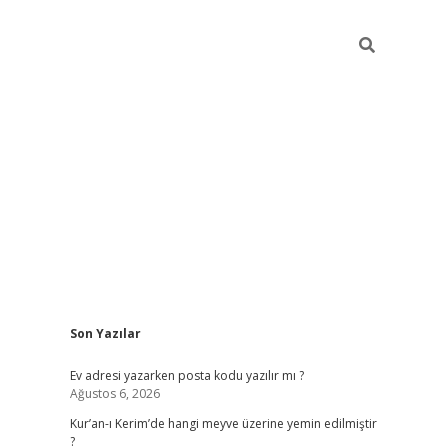
Sidebar
Son Yazılar
ilbet giriş
Ev adresi yazarken posta kodu yazılır mı ?
Ağustos 6, 2026
Kur’an-ı Kerim’de hangi meyve üzerine yemin edilmiştir
?