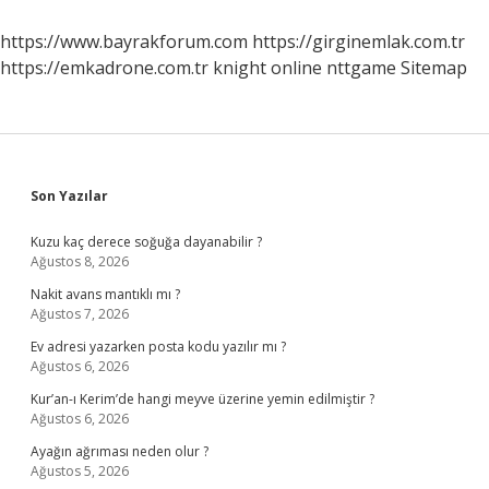
Kadar
https://www.bayrakforum.com
https://girginemlak.com.tr
https://emkadrone.com.tr
knight online
nttgame
Sitemap
Sidebar
Son Yazılar
Kuzu kaç derece soğuğa dayanabilir ?
Ağustos 8, 2026
Nakit avans mantıklı mı ?
Ağustos 7, 2026
Ev adresi yazarken posta kodu yazılır mı ?
Ağustos 6, 2026
Kur’an-ı Kerim’de hangi meyve üzerine yemin edilmiştir ?
Ağustos 6, 2026
Ayağın ağrıması neden olur ?
Ağustos 5, 2026