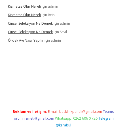
Kismetse Olur Nereli
için
admin
Kismetse Olur Nereli
için
Reis
Cinsel Seleksiyon Ne Demek
için
admin
Cinsel Seleksiyon Ne Demek
için
Sevil
Ördek Avı Nasıl Yapılır
için
admin
iriş
Reklam ve İletişim:
E-mail:
backlinkpaneli@gmail.com
Teams:
forumhizmeti@gmail.com
Whatsapp: 0262 606 0 726
Telegram:
@karabul