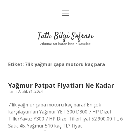
menüyü
Anasayfa
aç
Gizlilik Politikası
Tatlı Bilgi Sofrası
Yasal Uyarı
Zihnine tat katan kısa hikayeler!
Hakkımızda
Etiket:
7lik yağmur çapa motoru kaç para
Yağmur Patpat Fiyatları Ne Kadar
Tarih: Aralık 31, 2024
7’lik yağmur çapa motoru kaç para? En çok
karşılaştırılan Yağmur YET 300 D300 7 HP Dizel
TillerYavuz Y300 7 HP Dizel TillerFiyatı52.900,00 TL 6
Satıcı45. Yağmur 510 kaç TL? Fiyat