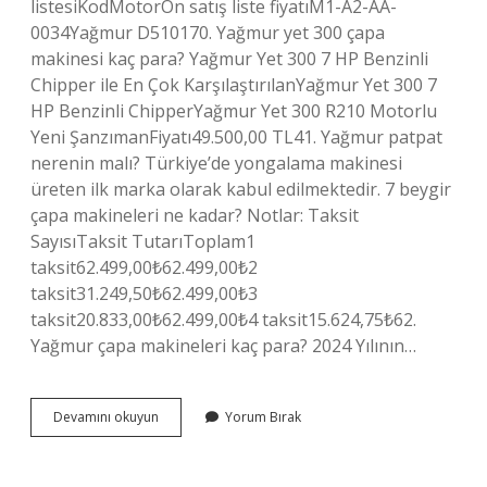
listesiKodMotorÖn satış liste fiyatıM1-A2-AA-
0034Yağmur D510170. Yağmur yet 300 çapa
makinesi kaç para? Yağmur Yet 300 7 HP Benzinli
Chipper ile En Çok KarşılaştırılanYağmur Yet 300 7
HP Benzinli ChipperYağmur Yet 300 R210 Motorlu
Yeni ŞanzımanFiyatı49.500,00 TL41. Yağmur patpat
nerenin malı? Türkiye’de yongalama makinesi
üreten ilk marka olarak kabul edilmektedir. 7 beygir
çapa makineleri ne kadar? Notlar: Taksit
SayısıTaksit TutarıToplam1
taksit62.499,00₺62.499,00₺2
taksit31.249,50₺62.499,00₺3
taksit20.833,00₺62.499,00₺4 taksit15.624,75₺62.
Yağmur çapa makineleri kaç para? 2024 Yılının…
Yağmur
Devamını okuyun
Yorum Bırak
Patpat
Fiyatları
Ne