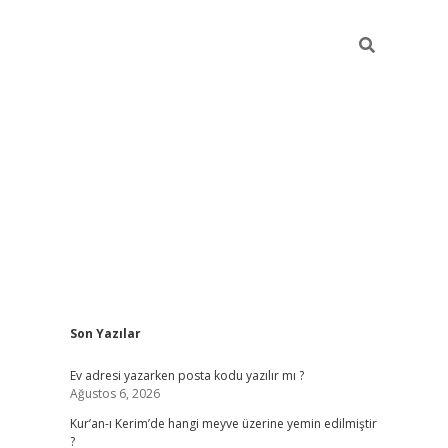
Sidebar
Son Yazılar
ilbet giriş
Ev adresi yazarken posta kodu yazılır mı ?
Ağustos 6, 2026
Kur’an-ı Kerim’de hangi meyve üzerine yemin edilmiştir
?