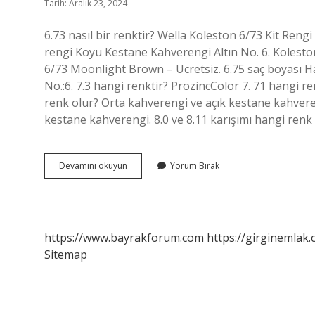
Tarih: Aralık 23, 2024
6.73 nasıl bir renktir? Wella Koleston 6/73 Kit Rengi
rengi Koyu Kestane Kahverengi Altın No. 6. Kolesto
6/73 Moonlight Brown – Ücretsiz. 6.75 saç boyası H
No.:6. 7.3 hangi renktir? ProzincColor 7. 71 hangi r
renk olur? Orta kahverengi ve açık kestane kahveren
kestane kahverengi. 8.0 ve 8.11 karışımı hangi renk
673
Devamını okuyun
Yorum Bırak
Saç
Boyası
Ne
Renk
https://www.bayrakforum.com
https://girginemlak.
Sitemap