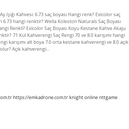
 Ay Işığı Kahvesi. 6.73 saç boyası Hangi renk? Exicolor saç
n 6.73 hangi renktir? Wella Koleston Naturals Saç Boyası
angi Renkli? Exicolor Saç Boyası Koyu Kestane Kahve Akaju
enktir? 71 Kül Kahverengi Saç Rengi 70 ve 8.0 karışımı hangi
gi karışımı alt boya 7.0 orta kestane kahverengi ve 8.0 açık
 olur? Açık kahverengi…
com.tr
https://emkadrone.com.tr
knight online
nttgame