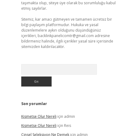
taşımakta olup, siteye üye olarak bu sorumluluğu kabul
etmiş sayılırlar.
Sitemiz, kar amacı gütmeyen ve tamamen ücretsiz bir
bilgi paylaşım platformudur. Hukuka ve yasal
düzenlemelere aykırı olduğunu düşündüğünüz
içerikleri,
backlinkpanelicomtr@gmail.com
adresine
bildirmeniz halinde, ilgili içerikler yasal süre içerisinde
sitemizden kaldırılacaktır.
Arama
Son yorumlar
Kismetse Olur Nereli
için
admin
Kismetse Olur Nereli
için
Reis
Cinsel Seleksiyon Ne Demek
için
admin