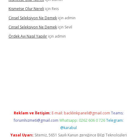
Kismetse Olur Nereli
için
Reis
Cinsel Seleksiyon Ne Demek
için
admin
Cinsel Seleksiyon Ne Demek
için
Sevil
Ördek Avı Nasıl Yapılır
için
admin
iriş
Reklam ve İletişim:
E-mail:
backlinkpaneli@gmail.com
Teams:
forumhizmeti@gmail.com
Whatsapp: 0262 606 0 726
Telegram:
@karabul
Yasal Uyarı:
Sitemiz, 5651 Sayılı Kanun gereğince Bilgi Teknolojileri