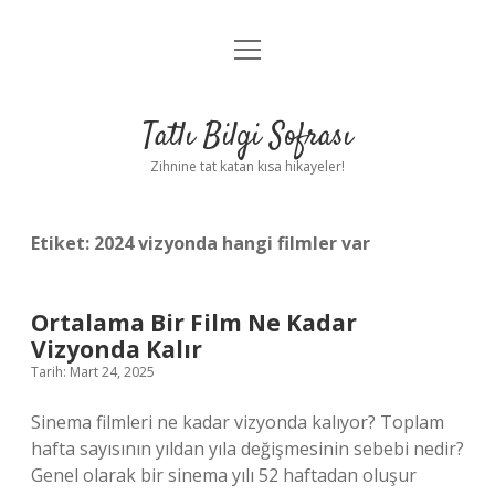
menüyü
Anasayfa
aç
Gizlilik Politikası
Tatlı Bilgi Sofrası
Yasal Uyarı
Zihnine tat katan kısa hikayeler!
Hakkımızda
Etiket:
2024 vizyonda hangi filmler var
Ortalama Bir Film Ne Kadar
Vizyonda Kalır
Tarih: Mart 24, 2025
Sinema filmleri ne kadar vizyonda kalıyor? Toplam
hafta sayısının yıldan yıla değişmesinin sebebi nedir?
Genel olarak bir sinema yılı 52 haftadan oluşur