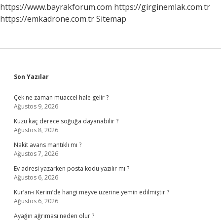
Vizyonda
https://www.bayrakforum.com
https://girginemlak.com.tr
Kalır
https://emkadrone.com.tr
Sitemap
Sidebar
Son Yazılar
Çek ne zaman muaccel hale gelir ?
Ağustos 9, 2026
Kuzu kaç derece soğuğa dayanabilir ?
Ağustos 8, 2026
Nakit avans mantıklı mı ?
Ağustos 7, 2026
Ev adresi yazarken posta kodu yazılır mı ?
Ağustos 6, 2026
Kur’an-ı Kerim’de hangi meyve üzerine yemin edilmiştir ?
Ağustos 6, 2026
Ayağın ağrıması neden olur ?