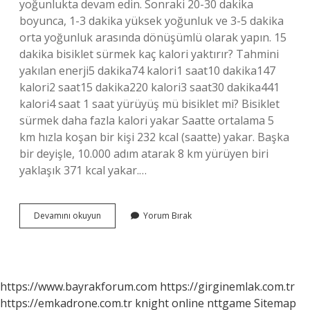
yoğunlukta devam edin. Sonraki 20-30 dakika
boyunca, 1-3 dakika yüksek yoğunluk ve 3-5 dakika
orta yoğunluk arasında dönüşümlü olarak yapın. 15
dakika bisiklet sürmek kaç kalori yaktırır? Tahmini
yakılan enerji5 dakika74 kalori1 saat10 dakika147
kalori2 saat15 dakika220 kalori3 saat30 dakika441
kalori4 saat 1 saat yürüyüş mü bisiklet mi? Bisiklet
sürmek daha fazla kalori yakar Saatte ortalama 5
km hızla koşan bir kişi 232 kcal (saatte) yakar. Başka
bir deyişle, 10.000 adım atarak 8 km yürüyen biri
yaklaşık 371 kcal yakar.…
Sporda
Devamını okuyun
Yorum Bırak
Bisiklet
Kaç
Dakika
Yapılmalı
https://www.bayrakforum.com
https://girginemlak.com.tr
https://emkadrone.com.tr
knight online
nttgame
Sitemap