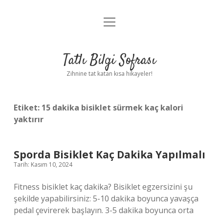
menüyü
Anasayfa
aç
Gizlilik Politikası
Tatlı Bilgi Sofrası
Yasal Uyarı
Zihnine tat katan kısa hikayeler!
Hakkımızda
Etiket:
15 dakika bisiklet sürmek kaç kalori
yaktırır
Sporda Bisiklet Kaç Dakika Yapılmalı
Tarih: Kasım 10, 2024
Fitness bisiklet kaç dakika? Bisiklet egzersizini şu
şekilde yapabilirsiniz: 5-10 dakika boyunca yavaşça
pedal çevirerek başlayın. 3-5 dakika boyunca orta