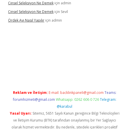
Cinsel Seleksiyon Ne Demek
için
admin
Cinsel Seleksiyon Ne Demek
için
Sevil
Ördek Avı Nasıl Yapılır
için
admin
iriş
Reklam ve İletişim:
E-mail:
backlinkpaneli@gmail.com
Teams:
forumhizmeti@gmail.com
Whatsapp: 0262 606 0 726
Telegram:
@karabul
Yasal Uyarı:
Sitemiz, 5651 Sayılı Kanun gereğince Bilgi Teknolojileri
ve İletişim Kurumu (BTK) tarafından onaylanmış bir Yer Sağlayıcı
olarak hizmet vermektedir. Bu nedenle, sitedeki içerikleri proaktif