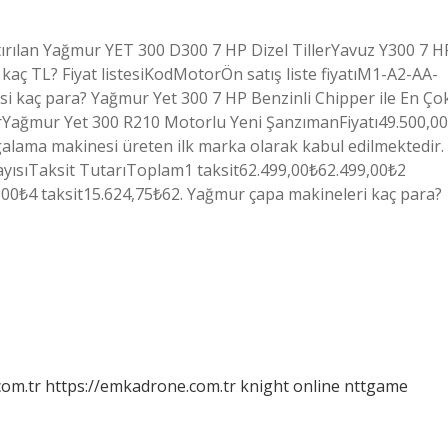
tırılan Yağmur YET 300 D300 7 HP Dizel TillerYavuz Y300 7 H
0 kaç TL? Fiyat listesiKodMotorÖn satış liste fiyatıM1-A2-AA-
 kaç para? Yağmur Yet 300 7 HP Benzinli Chipper ile En Ço
erYağmur Yet 300 R210 Motorlu Yeni ŞanzımanFiyatı49.500,00
alama makinesi üreten ilk marka olarak kabul edilmektedir.
SayısıTaksit TutarıToplam1 taksit62.499,00₺62.499,00₺2
,00₺4 taksit15.624,75₺62. Yağmur çapa makineleri kaç para?
com.tr
https://emkadrone.com.tr
knight online
nttgame