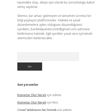
taşımakta olup, siteye üye olarak bu sorumluluğu kabul
etmiş sayılırlar.
Sitemiz, kar amacı gütmeyen ve tamamen ücretsiz bir
bilgi paylaşım platformudur. Hukuka ve yasal
düzenlemelere aykırı olduğunu düşündüğünüz
içerikleri,
backlinkpanelicomtr@gmail.com
adresine
bildirmeniz halinde, ilgili içerikler yasal süre içerisinde
sitemizden kaldırılacaktır.
Arama
Son yorumlar
Kismetse Olur Nereli
için
admin
Kismetse Olur Nereli
için
Reis
Cinsel Seleksiyon Ne Demek
için
admin