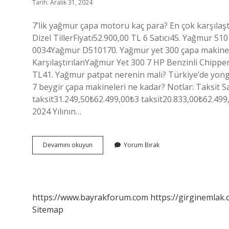
Tarih: Aralık 31, 2024
7’lik yağmur çapa motoru kaç para? En çok karşılaş
Dizel TillerFiyatı52.900,00 TL 6 Satıcı45. Yağmur 51
0034Yağmur D510170. Yağmur yet 300 çapa makinesi
KarşılaştırılanYağmur Yet 300 7 HP Benzinli Chipp
TL41. Yağmur patpat nerenin malı? Türkiye’de yong
7 beygir çapa makineleri ne kadar? Notlar: Taksit 
taksit31.249,50₺62.499,00₺3 taksit20.833,00₺62.499
2024 Yılının…
Yağmur
Devamını okuyun
Yorum Bırak
Patpat
Fiyatları
Ne
Kadar
https://www.bayrakforum.com
https://girginemlak.
Sitemap