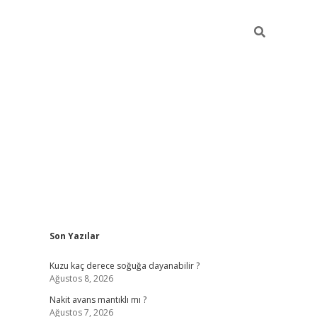
Sidebar
Son Yazılar
ilbet giriş
Kuzu kaç derece soğuğa dayanabilir ?
Ağustos 8, 2026
Nakit avans mantıklı mı ?
Ağustos 7, 2026