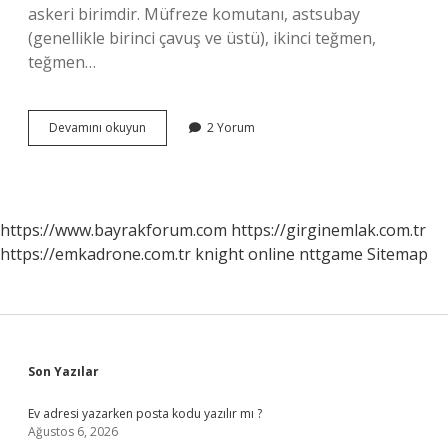
askeri birimdir. Müfreze komutanı, astsubay
(genellikle birinci çavuş ve üstü), ikinci teğmen,
teğmen…
1
Devamını okuyun
2 Yorum
Kol
Asker
Kaç
Kişidir
https://www.bayrakforum.com
https://girginemlak.com.tr
https://emkadrone.com.tr
knight online
nttgame
Sitemap
Sidebar
Son Yazılar
Ev adresi yazarken posta kodu yazılır mı ?
Ağustos 6, 2026