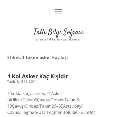
menüyü
Anasayfa
aç
Gizlilik Politikası
Tatlı Bilgi Sofrası
Yasal Uyarı
Zihnine tat katan kısa hikayeler!
Hakkımızda
Etiket:
1 takım asker kaç kişi
1 Kol Asker Kaç Kişidir
Tarih: Eylül 18, 2024
1 kolda kaç asker var? Askeri
birliklerTakım5Çavuş/OnbaşıTakım8–
13Çavuş/OnbaşıTakım26–55Astsubay/
Çavuş/Teğmen/Üst TeğmenBölük80–225Üst