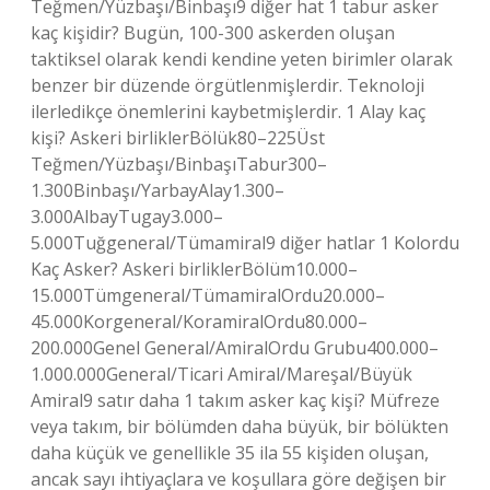
Teğmen/Yüzbaşı/Binbaşı9 diğer hat 1 tabur asker
kaç kişidir? Bugün, 100-300 askerden oluşan
taktiksel olarak kendi kendine yeten birimler olarak
benzer bir düzende örgütlenmişlerdir. Teknoloji
ilerledikçe önemlerini kaybetmişlerdir. 1 Alay kaç
kişi? Askeri birliklerBölük80–225Üst
Teğmen/Yüzbaşı/BinbaşıTabur300–
1.300Binbaşı/YarbayAlay1.300–
3.000AlbayTugay3.000–
5.000Tuğgeneral/Tümamiral9 diğer hatlar 1 Kolordu
Kaç Asker? Askeri birliklerBölüm10.000–
15.000Tümgeneral/TümamiralOrdu20.000–
45.000Korgeneral/KoramiralOrdu80.000–
200.000Genel General/AmiralOrdu Grubu400.000–
1.000.000General/Ticari Amiral/Mareşal/Büyük
Amiral9 satır daha 1 takım asker kaç kişi? Müfreze
veya takım, bir bölümden daha büyük, bir bölükten
daha küçük ve genellikle 35 ila 55 kişiden oluşan,
ancak sayı ihtiyaçlara ve koşullara göre değişen bir