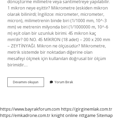
dönüştürme milimetre veya santimetreye yapılabilir.
1 mikron neye eşittir? Mikrometre (eskiden mikron
olarak bilinirdi; İngilizce: micrometer, micrometer,
micron), milimetrenin binde biri (1/1000 mm, 10^-3
mm) ve metrenin milyonda biri (1/1000000 m, 10^-6
m) eşit olan bir uzunluk birimi. 45 mikron kaç
mm’dir? 00 NO. 45 MİKRON (18 adet) – 200 x 200 mm
– ZEYTİNYAĞI. Mikron ne ölçüsüdür? Mikrometre,
metrik sistemde bir noktadan diğerine olan
mesafeyi ölçmek için kullanılan doğrusal bir ölçüm
birimidir.…
Mikron
Devamını okuyun
Yorum Bırak
Ne
Kadar
https://www.bayrakforum.com
https://girginemlak.com.tr
https://emkadrone.com.tr
knight online
nttgame
Sitemap