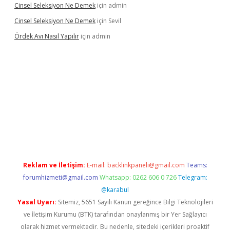
Cinsel Seleksiyon Ne Demek
için
admin
Cinsel Seleksiyon Ne Demek
için
Sevil
Ördek Avı Nasıl Yapılır
için
admin
iriş
Reklam ve İletişim:
E-mail:
backlinkpaneli@gmail.com
Teams:
forumhizmeti@gmail.com
Whatsapp: 0262 606 0 726
Telegram:
@karabul
Yasal Uyarı:
Sitemiz, 5651 Sayılı Kanun gereğince Bilgi Teknolojileri
ve İletişim Kurumu (BTK) tarafından onaylanmış bir Yer Sağlayıcı
olarak hizmet vermektedir. Bu nedenle, sitedeki içerikleri proaktif