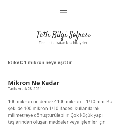
menüyü
Anasayfa
aç
Gizlilik Politikası
Tatlı Bilgi Sofrası
Yasal Uyarı
Zihnine tat katan kısa hikayeler!
Hakkımızda
Etiket:
1 mikron neye eşittir
Mikron Ne Kadar
Tarih: Aralık 28, 2024
100 mikron ne demek? 100 mikron = 1/10 mm. Bu
şekilde 100 mikron 1/10 ifadesi kullanılarak
milimetreye dönüştürülebilir. Çok küçük yapı
taşlarından oluşan maddeler veya işlemler için