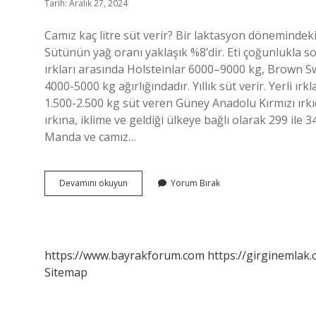
Tarih: Aralık 27, 2024
Camız kaç litre süt verir? Bir laktasyon dönemindeki s
Sütünün yağ oranı yaklaşık %8’dir. Eti çoğunlukla sosi
ırkları arasında Holsteinlar 6000–9000 kg, Brown S
4000-5000 kg ağırlığındadır. Yıllık süt verir. Yerli ırkl
1.500-2.500 kg süt veren Güney Anadolu Kırmızı ırk
ırkına, iklime ve geldiği ülkeye bağlı olarak 299 il
Manda ve camız…
Camız
Devamını okuyun
Yorum Bırak
Kaç
Kilo
Süt
Verir
https://www.bayrakforum.com
https://girginemlak.
Sitemap