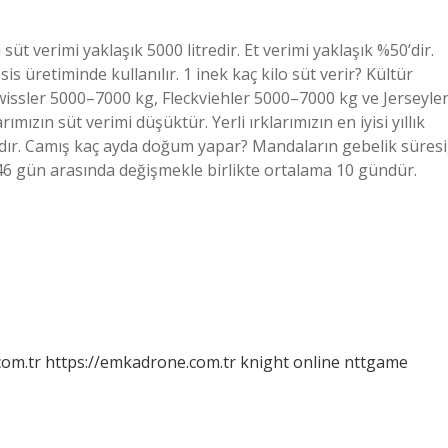
üt verimi yaklaşık 5000 litredir. Et verimi yaklaşık %50’dir.
s üretiminde kullanılır. 1 inek kaç kilo süt verir? Kültür
wissler 5000–7000 kg, Fleckviehler 5000–7000 kg ve Jerseyle
arımızın süt verimi düşüktür. Yerli ırklarımızın en iyisi yıllık
ıdır. Camış kaç ayda doğum yapar? Mandaların gebelik süresi
e 346 gün arasında değişmekle birlikte ortalama 10 gündür.
com.tr
https://emkadrone.com.tr
knight online
nttgame