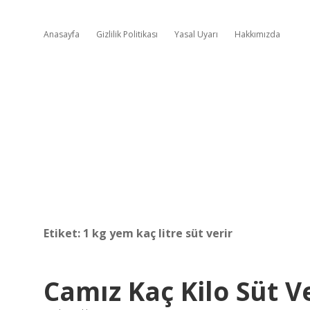
Anasayfa
Gizlilik Politikası
Yasal Uyarı
Hakkımızda
Etiket:
1 kg yem kaç litre süt verir
Camız Kaç Kilo Süt V