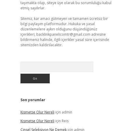
taşımakta olup, siteye üye olarak bu sorumluluğu kabul
etmiş sayılırlar.
Sitemiz, kar amacı gütmeyen ve tamamen ücretsiz bir
bilgi paylaşım platformudur. Hukuka ve yasal
düzenlemelere aykırı olduğunu düşündüğünüz
içerikleri,
backlinkpanelicomtr@gmail.com
adresine
bildirmeniz halinde, ilgili içerikler yasal süre içerisinde
sitemizden kaldırılacaktır.
Arama
Son yorumlar
Kismetse Olur Nereli
için
admin
Kismetse Olur Nereli
için
Reis
Cinsel Seleksiyon Ne Demek
için
admin