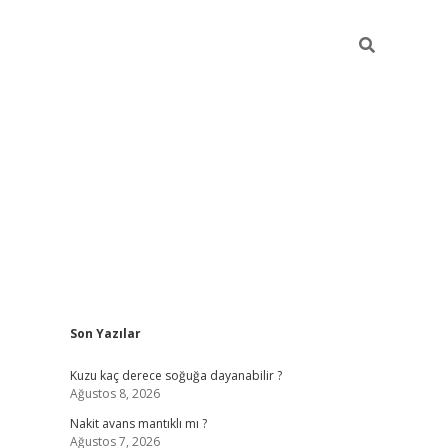
Sidebar
Son Yazılar
ilbet giriş
Kuzu kaç derece soğuğa dayanabilir ?
Ağustos 8, 2026
Nakit avans mantıklı mı ?
Ağustos 7, 2026