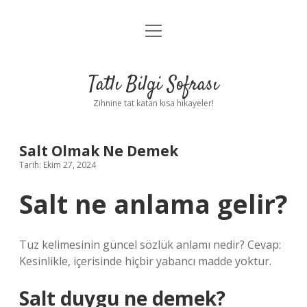
menüyü
Anasayfa
aç
Gizlilik Politikası
Tatlı Bilgi Sofrası
Yasal Uyarı
Zihnine tat katan kısa hikayeler!
Hakkımızda
Salt Olmak Ne Demek
Tarih: Ekim 27, 2024
Salt ne anlama gelir?
Tuz kelimesinin güncel sözlük anlamı nedir? Cevap:
Kesinlikle, içerisinde hiçbir yabancı madde yoktur.
Salt duygu ne demek?