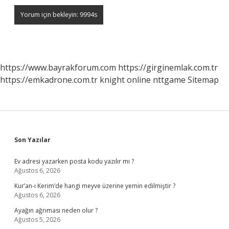
https://www.bayrakforum.com
https://girginemlak.com.tr
https://emkadrone.com.tr
knight online
nttgame
Sitemap
Sidebar
Son Yazılar
Ev adresi yazarken posta kodu yazılır mı ?
Ağustos 6, 2026
Kur’an-ı Kerim’de hangi meyve üzerine yemin edilmiştir ?
Ağustos 6, 2026
Ayağın ağrıması neden olur ?
Ağustos 5, 2026