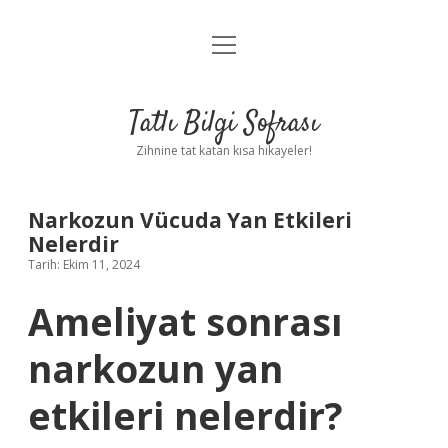
menüyü
Anasayfa
aç
Gizlilik Politikası
Tatlı Bilgi Sofrası
Yasal Uyarı
Zihnine tat katan kısa hikayeler!
Hakkımızda
Narkozun Vücuda Yan Etkileri
Nelerdir
Tarih: Ekim 11, 2024
Ameliyat sonrası
narkozun yan
etkileri nelerdir?