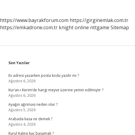
https://www.bayrakforum.com
https://girginemlak.com.tr
https://emkadrone.com.tr
knight online
nttgame
Sitemap
Sidebar
Son Yazılar
Ev adresi yazarken posta kodu yazılır mı ?
Ağustos 6, 2026
Kur’an-ı Kerim’de hangi meyve üzerine yemin edilmiştir ?
Ağustos 6, 2026
Ayağın ağrıması neden olur ?
Ağustos 5, 2026
Arabada kasa ne demek ?
Ağustos 4, 2026
Kurul Kalesi kaç basamak ?