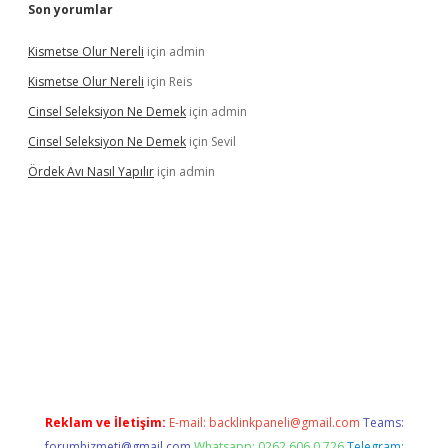
Son yorumlar
Kismetse Olur Nereli
için
admin
Kismetse Olur Nereli
için
Reis
Cinsel Seleksiyon Ne Demek
için
admin
Cinsel Seleksiyon Ne Demek
için
Sevil
Ördek Avı Nasıl Yapılır
için
admin
bet giriş
Reklam ve İletişim:
E-mail:
backlinkpaneli@gmail.com
Teams:
forumhizmeti@gmail.com
Whatsapp: 0262 606 0 726
Telegram: